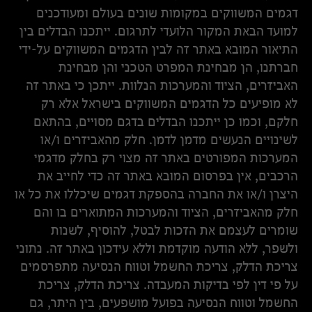
דגמים המשווקים במקומות שונים בעולם ומעודכנים
למועד הבאת המקור הלועדי לתרגום. ייתכנו הבדלים בין
התיאור המובא באתר זה לבין הדגמים המשווקים על-ידי
חברתנו, הן מבחינת המפרט הטכני והן מבחינת
האביזרים, הציוד והמערכות הנלוות. ייתכן כי באתר זה
לא מופיעים כל הדגמים המשווקים בישראל אלא רק
חלקם, וכמו כן ייתכנו הבדלים בדגם מסויים, בהתאם
לשינויים הנעשים מדמן לדמן. חלק מהאביזרים ו/או
המערכות המפורטים באתר זה מצוי רק בחלק מדגמי
הרכבים, אין בפרסום המובא באתר זה כדי לחייב את
היצרן ו/או את החברה בהספקת דגמים שיכללו את כל או
חלק מהאביזרים, הציוד והמערכות המתוארים בו והם
שומרים לעצמם את הזכות לבטל, להוסיף, לשנות
ולשפר, ללא הודעה מוקדמת וללא עידכון באתר זה. נתוני
צריכת הדלק, צריכת החשמל וטווח הנסיעה מתפרסמים
על פי דין לפי בדיקות המעבדה. צריכת הדלק, צריכת
החשמל וטווח הנסיעה בפועל מושפעים, בין היתר, גם