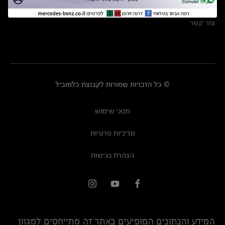
מרכזי שירות
צור קשר
© כל הזכויות שמורות לקבוצת כלמוביל
תנאי שימוש
מדיניות פרטיות
הצהרת נגישות
המידע והנתונים המופיעים באתר זה מתייחסים למגוון