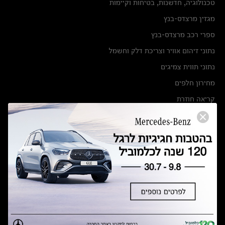
טכנולוגיה, חדשנות, בטיחות וקיימות
מגזין מרצדס-בנץ
ספרי רכב מרצדס-בנץ
נתוני זיהום אוויר וצריכת דלק וחשמל
נתוני תווית צמיגים
מחירון חלפים
קריאה חוזרת
הודעה על הטבות לרכבי מרצדס בהסדר פשרה בתצ 56447-02-19
הסדר פשרה בתצ 56447-02-19
תקנון ימי מכירות 120 לכלמוביל
מצאו אותנו
אולמות תצוגה