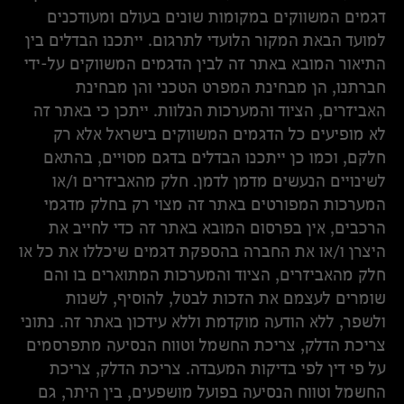
דגמים המשווקים במקומות שונים בעולם ומעודכנים
למועד הבאת המקור הלועדי לתרגום. ייתכנו הבדלים בין
התיאור המובא באתר זה לבין הדגמים המשווקים על-ידי
חברתנו, הן מבחינת המפרט הטכני והן מבחינת
האביזרים, הציוד והמערכות הנלוות. ייתכן כי באתר זה
לא מופיעים כל הדגמים המשווקים בישראל אלא רק
חלקם, וכמו כן ייתכנו הבדלים בדגם מסויים, בהתאם
לשינויים הנעשים מדמן לדמן. חלק מהאביזרים ו/או
המערכות המפורטים באתר זה מצוי רק בחלק מדגמי
הרכבים, אין בפרסום המובא באתר זה כדי לחייב את
היצרן ו/או את החברה בהספקת דגמים שיכללו את כל או
חלק מהאביזרים, הציוד והמערכות המתוארים בו והם
שומרים לעצמם את הזכות לבטל, להוסיף, לשנות
ולשפר, ללא הודעה מוקדמת וללא עידכון באתר זה. נתוני
צריכת הדלק, צריכת החשמל וטווח הנסיעה מתפרסמים
על פי דין לפי בדיקות המעבדה. צריכת הדלק, צריכת
החשמל וטווח הנסיעה בפועל מושפעים, בין היתר, גם