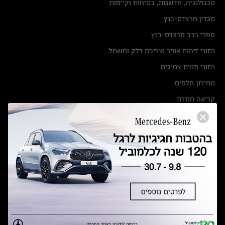
טכנולוגיה, חדשנות, בטיחות וקיימות
מגזין מרצדס-בנץ
ספרי רכב מרצדס-בנץ
נתוני זיהום אוויר וצריכת דלק וחשמל
נתוני תווית צמיגים
מחירון חלפים
קריאה חוזרת
הודעה על הטבות לרכבי מרצדס בהסדר פשרה בתצ 56447-02-19
הסדר פשרה בתצ 56447-02-19
תקנון ימי מכירות 120 לכלמוביל
מצאו אותנו
אולמות תצוגה