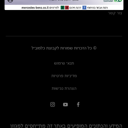
מרכזי שירות
צור קשר
© כל הזכויות שמורות לקבוצת כלמוביל
תנאי שימוש
מדיניות פרטיות
הצהרת נגישות
המידע והנתונים המופיעים באתר זה מתייחסים למגוון