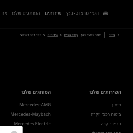
דגמי מרצדס-בנץ
שירותים
המותגים שלנו
אודו
>
>
חזור
אתה נמצא כאן
עמוד הבית
שירותים
ספר רכב דיגיטלי
השירותים שלנו
המותגים שלנו
מימון
Mercedes-AMG
ביטוח רכבי יוקרה
Mercedes-Maybach
טרייד יוקרה
Mercedes Electric