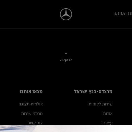
ת המותג
למעלה
מרצדס-בנץ ישראל
מצאו אותנו
שירות לקוחות
אולמות תצוגה
אודות
מרכזי שירות
עיצוב
צור קשר