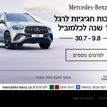
טכנולוגיה, חדשנות, בטיחות וקיימות
מגזין מרצדס-בנץ
ספרי רכב מרצדס-בנץ
נתוני זיהום אוויר וצריכת דלק וחשמל
נתוני תווית צמיגים
מחירון חלפים
קריאה חוזרת
הודעה על הטבות לרכבי מרצדס בהסדר
פשרה בתצ 56447-02-19
הסדר פשרה בתצ 56447-02-19
תקנון ימי מכירות 120 לכלמוביל
רטיות
הצהרת נגישות