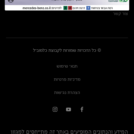
מרכזי שירות
צור קשר
© כל הזכויות שמורות לקבוצת כלמוביל
תנאי שימוש
מדיניות פרטיות
הצהרת נגישות
המידע והנתונים המופיעים באתר זה מתייחסים למגוון