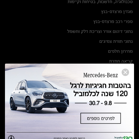
טכנולוגיה, חדשנות, בטיחות וקיימות
מגזין מרצדס-בנץ
ספרי רכב מרצדס-בנץ
נתוני זיהום אוויר וצריכת דלק וחשמל
נתוני תווית צמיגים
מחירון חלפים
קריאה חוזרת
הודעה על הטבות לרכבי מרצדס בהסדר פשרה בתצ 56447-02-19
הסדר פשרה בתצ 56447-02-19
תקנון ימי מכירות 120 לכלמוביל
מצאו אותנו
אולמות תצוגה