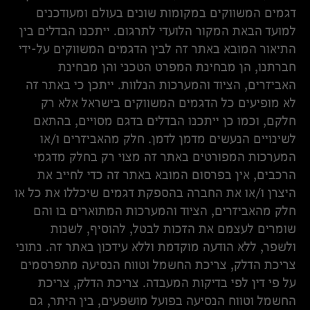
דגמים המשווקים במקומות שונים בעולם ומעודכנים
למועד הבאת המקור הלועדי לתרגום. ייתכנו הבדלים בין
התיאור המובא באתר זה לבין הדגמים המשווקים על-ידי
חברתנו, הן מבחינת המפרט הטכני והן מבחינת
האביזרים, הציוד והמערכות הנלוות. ייתכן כי באתר זה
לא מופיעים כל הדגמים המשווקים בישראל אלא רק
חלקם, וכמו כן ייתכנו הבדלים בדגם מסויים, בהתאם
לשינויים הנעשים מדמן לדמן. חלק מהאביזרים ו/או
המערכות המפורטים באתר זה מצוי רק בחלק מדגמי
הרכבים, אין בפרסום המובא באתר זה כדי לחייב את
היצרן ו/או את החברה בהספקת דגמים שיכללו את כל או
חלק מהאביזרים, הציוד והמערכות המתוארים בו והם
שומרים לעצמם את הזכות לבטל, להוסיף, לשנות
ולשפר, ללא הודעה מוקדמת וללא עידכון באתר זה. נתוני
צריכת הדלק, צריכת החשמל וטווח הנסיעה מתפרסמים
על פי דין לפי בדיקות המעבדה. צריכת הדלק, צריכת
החשמל וטווח הנסיעה בפועל מושפעים, בין היתר, גם