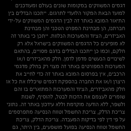
דגמים המשווקים במקומות שונים בעולם ומעודכנים
למועד הבאת המקור הלועדי לתרגום. ייתכנו הבדלים בין
התיאור המובא באתר זה לבין הדגמים המשווקים על-ידי
חברתנו, הן מבחינת המפרט הטכני והן מבחינת
האביזרים, הציוד והמערכות הנלוות. ייתכן כי באתר זה
לא מופיעים כל הדגמים המשווקים בישראל אלא רק
חלקם, וכמו כן ייתכנו הבדלים בדגם מסויים, בהתאם
לשינויים הנעשים מדמן לדמן. חלק מהאביזרים ו/או
המערכות המפורטים באתר זה מצוי רק בחלק מדגמי
הרכבים, אין בפרסום המובא באתר זה כדי לחייב את
היצרן ו/או את החברה בהספקת דגמים שיכללו את כל או
חלק מהאביזרים, הציוד והמערכות המתוארים בו והם
שומרים לעצמם את הזכות לבטל, להוסיף, לשנות
ולשפר, ללא הודעה מוקדמת וללא עידכון באתר זה. נתוני
צריכת הדלק, צריכת החשמל וטווח הנסיעה מתפרסמים
על פי דין לפי בדיקות המעבדה. צריכת הדלק, צריכת
החשמל וטווח הנסיעה בפועל מושפעים, בין היתר, גם