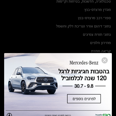
טכנולוגיה, חדשנות, בטיחות וקיימות
מגזין מרצדס-בנץ
ספרי רכב מרצדס-בנץ
נתוני זיהום אוויר וצריכת דלק וחשמל
נתוני תווית צמיגים
מחירון חלפים
קריאה חוזרת
הודעה על הטבות לרכבי מרצדס בהסדר פשרה בתצ 56447-02-19
הסדר פשרה בתצ 56447-02-19
תקנון ימי מכירות 120 לכלמוביל
מצאו אותנו
אולמות תצוגה