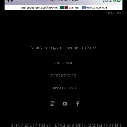
מרכזי שירות
צור קשר
© כל הזכויות שמורות לקבוצת כלמוביל
תנאי שימוש
מדיניות פרטיות
הצהרת נגישות
המידע והנתונים המופיעים באתר זה מתייחסים למגוון