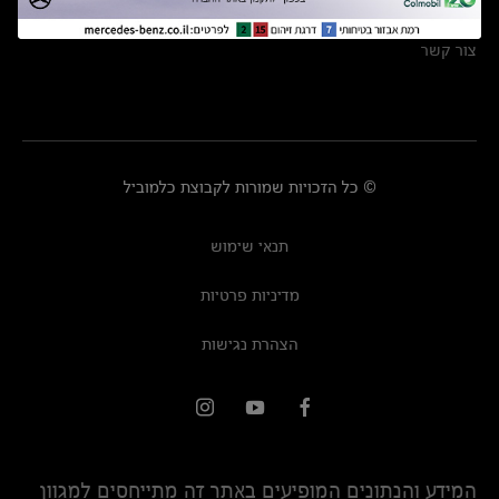
מרכזי שירות
צור קשר
© כל הזכויות שמורות לקבוצת כלמוביל
תנאי שימוש
מדיניות פרטיות
הצהרת נגישות
המידע והנתונים המופיעים באתר זה מתייחסים למגוון