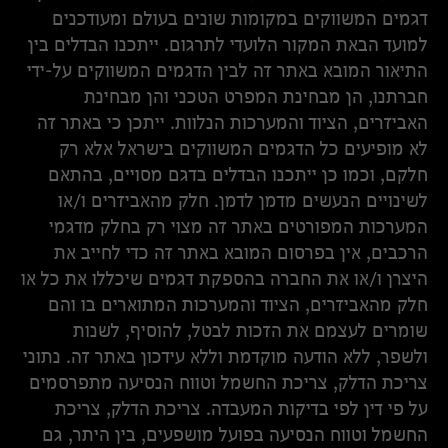
דגמים המשווקים במקומות שונים בעולם ומעודכנים
למועד הבאת המקור הלועדי לתרגום. ייתכנו הבדלים בין
התיאור המובא באתר זה לבין הדגמים המשווקים על-ידי
חברתנו, הן מבחינת המפרט הטכני והן מבחינת
האביזרים, הציוד והמערכות הנלוות. ייתכן כי באתר זה
לא מופיעים כל הדגמים המשווקים בישראל אלא רק
חלקם, וכמו כן ייתכנו הבדלים בדגם מסויים, בהתאם
לשינויים הנעשים מדמן לדמן. חלק מהאביזרים ו/או
המערכות המפורטים באתר זה מצוי רק בחלק מדגמי
הרכבים, אין בפרסום המובא באתר זה כדי לחייב את
היצרן ו/או את החברה בהספקת דגמים שיכללו את כל או
חלק מהאביזרים, הציוד והמערכות המתוארים בו והם
שומרים לעצמם את הזכות לבטל, להוסיף, לשנות
ולשפר, ללא הודעה מוקדמת וללא עידכון באתר זה. נתוני
צריכת הדלק, צריכת החשמל וטווח הנסיעה מתפרסמים
על פי דין לפי בדיקות המעבדה. צריכת הדלק, צריכת
החשמל וטווח הנסיעה בפועל מושפעים, בין היתר, גם