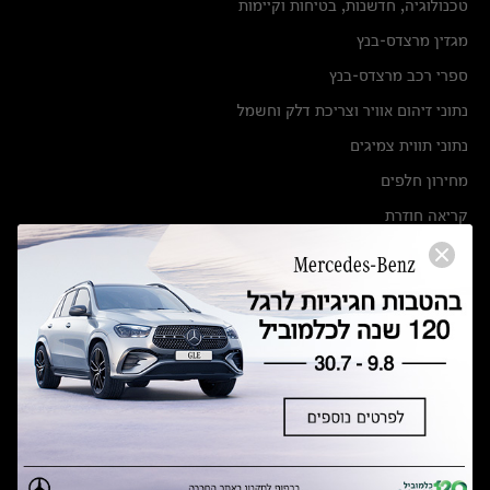
טכנולוגיה, חדשנות, בטיחות וקיימות
מגזין מרצדס-בנץ
ספרי רכב מרצדס-בנץ
נתוני זיהום אוויר וצריכת דלק וחשמל
נתוני תווית צמיגים
מחירון חלפים
קריאה חוזרת
הודעה על הטבות לרכבי מרצדס בהסדר פשרה בתצ 56447-02-19
הסדר פשרה בתצ 56447-02-19
תקנון ימי מכירות 120 לכלמוביל
מצאו אותנו
אולמות תצוגה