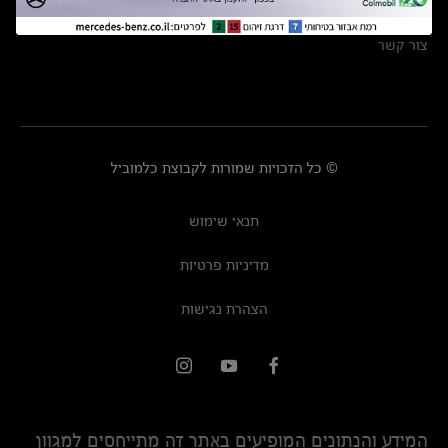
מרכזי שירות
צור קשר
© כל הזכויות שמורות לקבוצת כלמוביל
תנאי שימוש
מדיניות פרטיות
הצהרת נגישות
המידע והנתונים המופיעים באתר זה מתייחסים למגוון