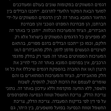
דגמים המשווקים במקומות שונים בעולם ומעודכנים
למועד הבאת המקור הלועדי לתרגום. ייתכנו הבדלים בין
התיאור המובא באתר זה לבין הדגמים המשווקים על-ידי
חברתנו, הן מבחינת המפרט הטכני והן מבחינת
האביזרים, הציוד והמערכות הנלוות. ייתכן כי באתר זה
לא מופיעים כל הדגמים המשווקים בישראל אלא רק
חלקם, וכמו כן ייתכנו הבדלים בדגם מסויים, בהתאם
לשינויים הנעשים מדמן לדמן. חלק מהאביזרים ו/או
המערכות המפורטים באתר זה מצוי רק בחלק מדגמי
הרכבים, אין בפרסום המובא באתר זה כדי לחייב את
היצרן ו/או את החברה בהספקת דגמים שיכללו את כל או
חלק מהאביזרים, הציוד והמערכות המתוארים בו והם
שומרים לעצמם את הזכות לבטל, להוסיף, לשנות
ולשפר, ללא הודעה מוקדמת וללא עידכון באתר זה. נתוני
צריכת הדלק, צריכת החשמל וטווח הנסיעה מתפרסמים
על פי דין לפי בדיקות המעבדה. צריכת הדלק, צריכת
החשמל וטווח הנסיעה בפועל מושפעים, בין היתר, גם