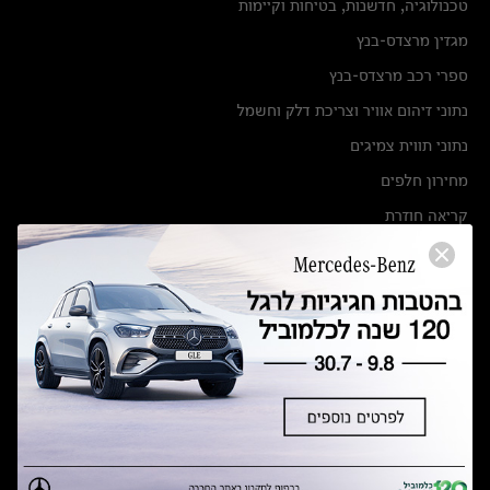
טכנולוגיה, חדשנות, בטיחות וקיימות
מגזין מרצדס-בנץ
ספרי רכב מרצדס-בנץ
נתוני זיהום אוויר וצריכת דלק וחשמל
נתוני תווית צמיגים
מחירון חלפים
קריאה חוזרת
הודעה על הטבות לרכבי מרצדס בהסדר פשרה בתצ 56447-02-19
הסדר פשרה בתצ 56447-02-19
תקנון ימי מכירות 120 לכלמוביל
מצאו אותנו
אולמות תצוגה