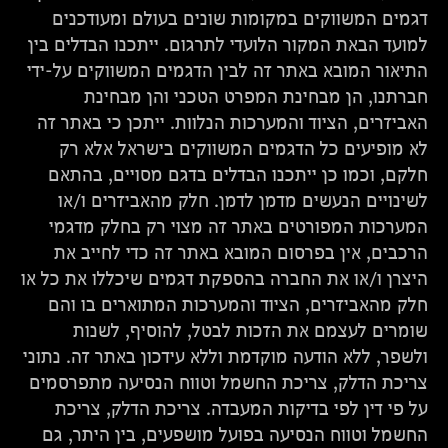
דגמים המשווקים במקומות שונים בעולם ומעודכנים
למועד הבאת המקור הלועדי לתרגום. ייתכנו הבדלים בין
התיאור המובא באתר זה לבין הדגמים המשווקים על-ידי
חברתנו, הן מבחינת המפרט הטכני והן מבחינת
האביזרים, הציוד והמערכות הנלוות. ייתכן כי באתר זה
לא מופיעים כל הדגמים המשווקים בישראל אלא רק
חלקם, וכמו כן ייתכנו הבדלים בדגם מסויים, בהתאם
לשינויים הנעשים מדמן לדמן. חלק מהאביזרים ו/או
המערכות המפורטים באתר זה מצוי רק בחלק מדגמי
הרכבים, אין בפרסום המובא באתר זה כדי לחייב את
היצרן ו/או את החברה בהספקת דגמים שיכללו את כל או
חלק מהאביזרים, הציוד והמערכות המתוארים בו והם
שומרים לעצמם את הזכות לבטל, להוסיף, לשנות
ולשפר, ללא הודעה מוקדמת וללא עידכון באתר זה. נתוני
צריכת הדלק, צריכת החשמל וטווח הנסיעה מתפרסמים
על פי דין לפי בדיקות המעבדה. צריכת הדלק, צריכת
החשמל וטווח הנסיעה בפועל מושפעים, בין היתר, גם