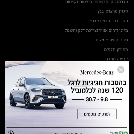
טכנולוגיה, חדשנות, בטיחות וקיימות
מגזין מרצדס-בנץ
ספרי רכב מרצדס-בנץ
נתוני זיהום אוויר וצריכת דלק וחשמל
נתוני תווית צמיגים
מחירון חלפים
קריאה חוזרת
הודעה על הטבות לרכבי מרצדס בהסדר פשרה בתצ 56447-02-19
הסדר פשרה בתצ 56447-02-19
תקנון ימי מכירות 120 לכלמוביל
מצאו אותנו
אולמות תצוגה