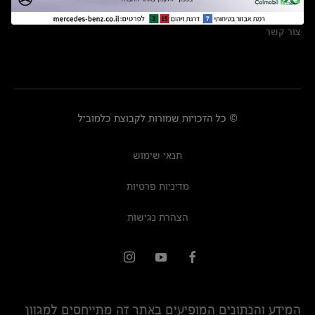
מרכזי שירות
צור קשר
© כל הזכויות שמורות לקבוצת כלמוביל
תנאי שימוש
מדיניות פרטיות
הצהרת נגישות
המידע והנתונים המופיעים באתר זה מתייחסים למגוון