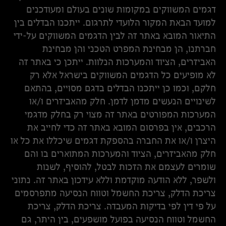
דגמים המשווקים במקומות שונים בעולם ומעודכנים
למועד הבאת המקור הלועדי לתרגום. ייתכנו הבדלים בין
התיאור המובא באתר זה לבין הדגמים המשווקים על-ידי
חברתנו, הן מבחינת המפרט הטכני והן מבחינת
האביזרים, הציוד והמערכות הנלוות. ייתכן כי באתר זה
לא מופיעים כל הדגמים המשווקים בישראל אלא רק
חלקם, וכמו כן ייתכנו הבדלים בדגם מסויים, בהתאם
לשינויים הנעשים מדמן לדמן. חלק מהאביזרים ו/או
המערכות המפורטים באתר זה מצוי רק בחלק מדגמי
הרכבים, אין בפרסום המובא באתר זה כדי לחייב את
היצרן ו/או את החברה בהספקת דגמים שיכללו את כל או
חלק מהאביזרים, הציוד והמערכות המתוארים בו והם
שומרים לעצמם את הזכות לבטל, להוסיף, לשנות
ולשפר, ללא הודעה מוקדמת וללא עידכון באתר זה. נתוני
צריכת הדלק, צריכת החשמל וטווח הנסיעה מתפרסמים
על פי דין לפי בדיקות המעבדה. צריכת הדלק, צריכת
החשמל וטווח הנסיעה בפועל מושפעים, בין היתר, גם