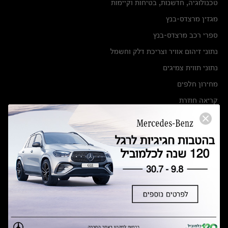
טכנולוגיה, חדשנות, בטיחות וקיימות
מגזין מרצדס-בנץ
ספרי רכב מרצדס-בנץ
נתוני זיהום אוויר וצריכת דלק וחשמל
נתוני תווית צמיגים
מחירון חלפים
קריאה חוזרת
הודעה על הטבות לרכבי מרצדס בהסדר פשרה בתצ 56447-02-19
הסדר פשרה בתצ 56447-02-19
תקנון ימי מכירות 120 לכלמוביל
מצאו אותנו
אולמות תצוגה