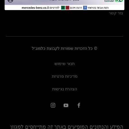
מרכזי שירות
צור קשר
© כל הזכויות שמורות לקבוצת כלמוביל
תנאי שימוש
מדיניות פרטיות
הצהרת נגישות
המידע והנתונים המופיעים באתר זה מתייחסים למגוון