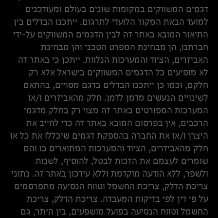
דגמים המשווקים במקומות שונים בעולם ומעודכנים
למועד הבאת המקור הלועדי לתרגום. ייתכנו הבדלים בין
התיאור המובא באתר זה לבין הדגמים המשווקים על-ידי
חברתנו, הן מבחינת המפרט הטכני והן מבחינת
האביזרים, הציוד והמערכות הנלוות. ייתכן כי באתר זה
לא מופיעים כל הדגמים המשווקים בישראל אלא רק
חלקם, וכמו כן ייתכנו הבדלים בדגם מסויים, בהתאם
לשינויים הנעשים מדמן לדמן. חלק מהאביזרים ו/או
המערכות המפורטים באתר זה מצוי רק בחלק מדגמי
הרכבים, אין בפרסום המובא באתר זה כדי לחייב את
היצרן ו/או את החברה בהספקת דגמים שיכללו את כל או
חלק מהאביזרים, הציוד והמערכות המתוארים בו והם
שומרים לעצמם את הזכות לבטל, להוסיף, לשנות
ולשפר, ללא הודעה מוקדמת וללא עידכון באתר זה. נתוני
צריכת הדלק, צריכת החשמל וטווח הנסיעה מתפרסמים
על פי דין לפי בדיקות המעבדה. צריכת הדלק, צריכת
החשמל וטווח הנסיעה בפועל מושפעים, בין היתר, גם