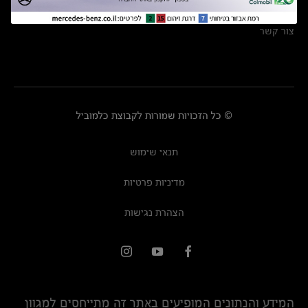
מרכזי שירות
צור קשר
© כל הזכויות שמורות לקבוצת כלמוביל
תנאי שימוש
מדיניות פרטיות
הצהרת נגישות
המידע והנתונים המופיעים באתר זה מתייחסים למגוון