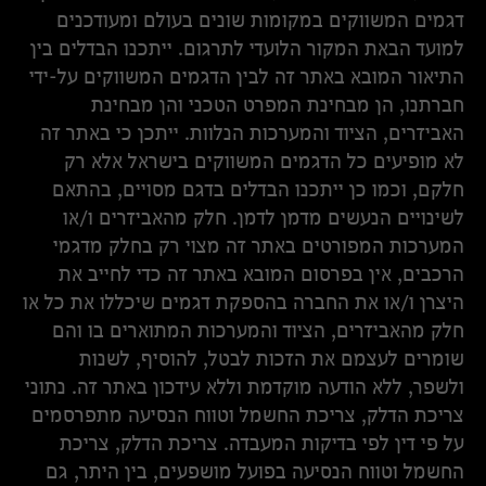
דגמים המשווקים במקומות שונים בעולם ומעודכנים
למועד הבאת המקור הלועדי לתרגום. ייתכנו הבדלים בין
התיאור המובא באתר זה לבין הדגמים המשווקים על-ידי
חברתנו, הן מבחינת המפרט הטכני והן מבחינת
האביזרים, הציוד והמערכות הנלוות. ייתכן כי באתר זה
לא מופיעים כל הדגמים המשווקים בישראל אלא רק
חלקם, וכמו כן ייתכנו הבדלים בדגם מסויים, בהתאם
לשינויים הנעשים מדמן לדמן. חלק מהאביזרים ו/או
המערכות המפורטים באתר זה מצוי רק בחלק מדגמי
הרכבים, אין בפרסום המובא באתר זה כדי לחייב את
היצרן ו/או את החברה בהספקת דגמים שיכללו את כל או
חלק מהאביזרים, הציוד והמערכות המתוארים בו והם
שומרים לעצמם את הזכות לבטל, להוסיף, לשנות
ולשפר, ללא הודעה מוקדמת וללא עידכון באתר זה. נתוני
צריכת הדלק, צריכת החשמל וטווח הנסיעה מתפרסמים
על פי דין לפי בדיקות המעבדה. צריכת הדלק, צריכת
החשמל וטווח הנסיעה בפועל מושפעים, בין היתר, גם