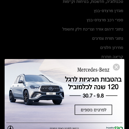
טכנולוגיה, חדשנות, בטיחות וקיימות
מגזין מרצדס-בנץ
ספרי רכב מרצדס-בנץ
נתוני זיהום אוויר וצריכת דלק וחשמל
נתוני תווית צמיגים
מחירון חלפים
קריאה חוזרת
הודעה על הטבות לרכבי מרצדס בהסדר פשרה בתצ 56447-02-19
הסדר פשרה בתצ 56447-02-19
תקנון ימי מכירות 120 לכלמוביל
מצאו אותנו
אולמות תצוגה