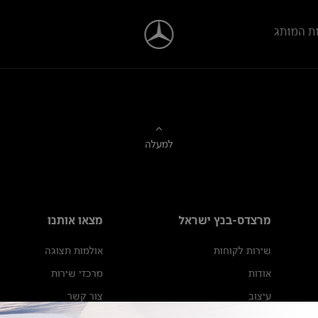
ת המותג
למעלה
מרצדס-בנץ ישראל
מצאו אותנו
שירות לקוחות
אולמות תצוגה
אודות
מרכזי שירות
עיצוב
צור קשר