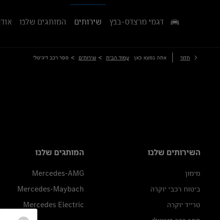
דגמי מרצדס-בנץ
שירותים
המותגים שלנו
אודו
>
>
חזור
אתה נמצא כאן
עמוד הבית
שירותים
ספר רכב דיגיטלי
השירותים שלנו
המותגים שלנו
מימון
Mercedes-AMG
ביטוח רכבי יוקרה
Mercedes-Maybach
טרייד יוקרה
Mercedes Electric