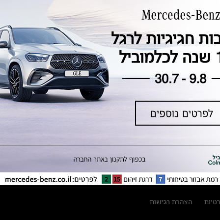
טכנולוגיה, חדשנות, בטיחות וקיימות
מגזין מרצדס-בנץ
ספרי רכב מרצדס-בנץ
נתוני זיהום אוויר וצריכת דלק וחשמל
נתוני תווית צמיגים
מחירון חלפים
קריאה חוזרת
הודעה על הטבות לרכבי מרצדס בהסדר
פשרה בתצ 56447-02-19
הסדר פשרה בתצ 56447-02-19
תקנון ימי מכירות 120 לכלמוביל
רטיות
הצהרת נגישות