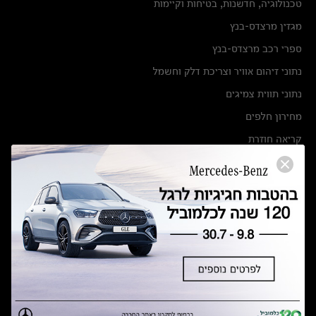
טכנולוגיה, חדשנות, בטיחות וקיימות
מגזין מרצדס-בנץ
ספרי רכב מרצדס-בנץ
נתוני זיהום אוויר וצריכת דלק וחשמל
נתוני תווית צמיגים
מחירון חלפים
קריאה חוזרת
הודעה על הטבות לרכבי מרצדס בהסדר פשרה בתצ 56447-02-19
הסדר פשרה בתצ 56447-02-19
תקנון ימי מכירות 120 לכלמוביל
מצאו אותנו
אולמות תצוגה