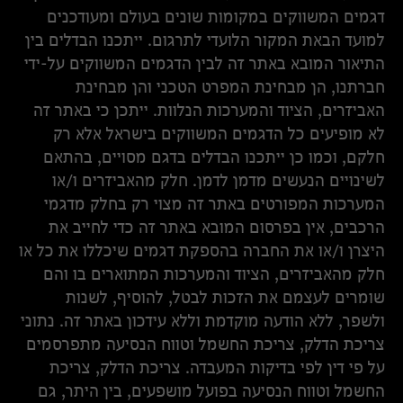
דגמים המשווקים במקומות שונים בעולם ומעודכנים
למועד הבאת המקור הלועדי לתרגום. ייתכנו הבדלים בין
התיאור המובא באתר זה לבין הדגמים המשווקים על-ידי
חברתנו, הן מבחינת המפרט הטכני והן מבחינת
האביזרים, הציוד והמערכות הנלוות. ייתכן כי באתר זה
לא מופיעים כל הדגמים המשווקים בישראל אלא רק
חלקם, וכמו כן ייתכנו הבדלים בדגם מסויים, בהתאם
לשינויים הנעשים מדמן לדמן. חלק מהאביזרים ו/או
המערכות המפורטים באתר זה מצוי רק בחלק מדגמי
הרכבים, אין בפרסום המובא באתר זה כדי לחייב את
היצרן ו/או את החברה בהספקת דגמים שיכללו את כל או
חלק מהאביזרים, הציוד והמערכות המתוארים בו והם
שומרים לעצמם את הזכות לבטל, להוסיף, לשנות
ולשפר, ללא הודעה מוקדמת וללא עידכון באתר זה. נתוני
צריכת הדלק, צריכת החשמל וטווח הנסיעה מתפרסמים
על פי דין לפי בדיקות המעבדה. צריכת הדלק, צריכת
החשמל וטווח הנסיעה בפועל מושפעים, בין היתר, גם