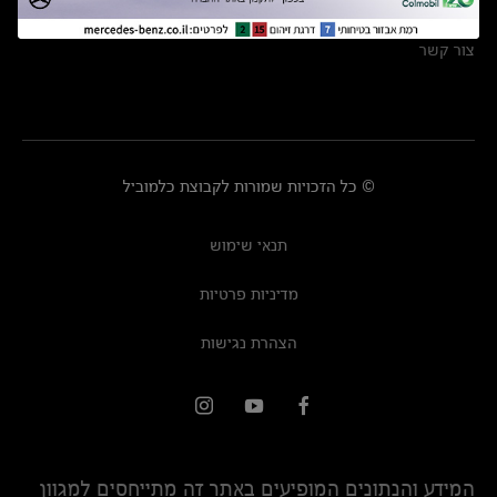
מרכזי שירות
צור קשר
© כל הזכויות שמורות לקבוצת כלמוביל
תנאי שימוש
מדיניות פרטיות
הצהרת נגישות
המידע והנתונים המופיעים באתר זה מתייחסים למגוון