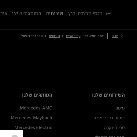
דגמי מרצדס-בנץ
שירותים
המותגים שלנו
אודו
>
>
חזור
אתה נמצא כאן
עמוד הבית
שירותים
ספר רכב דיגיטלי
השירותים שלנו
המותגים שלנו
מימון
Mercedes-AMG
ביטוח רכבי יוקרה
Mercedes-Maybach
טרייד יוקרה
Mercedes Electric