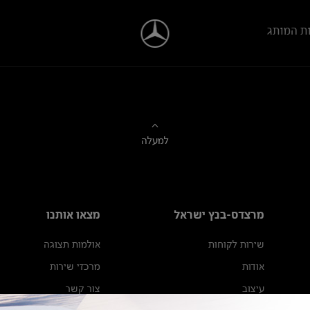
ת המותג
למעלה
מרצדס-בנץ ישראל
מצאו אותנו
שירות לקוחות
אולמות תצוגה
אודות
מרכזי שירות
עיצוב
צור קשר