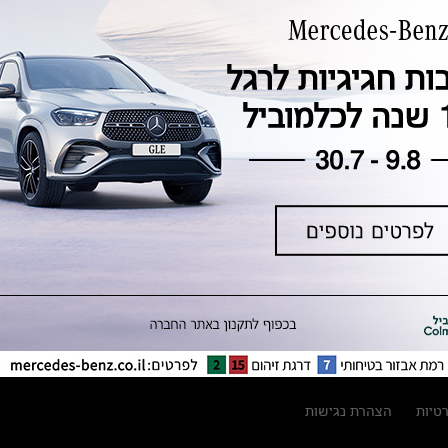
טכנולוגיה, חדשנות, בטיחות וקיימות
מגזין מרצדס-בנץ
ספרי רכב מרצדס-בנץ
נתוני זיהום אוויר וצריכת דלק וחשמל
נתוני תווית צמיגים
מחירון חלפים
קריאה חוזרת
הודעה על הטבות לרכבי מרצדס בהסדר
פשרה בתצ 56447-02-19
הסדר פשרה בתצ 56447-02-19
תקנון ימי מכירות 120 לכלמוביל
רטיות
הצהרת נגישות