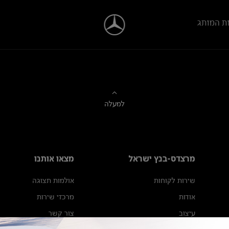
ת המותג
למעלה
מרצדס-בנץ ישראל
מצאו אותנו
שירות לקוחות
אולמות תצוגה
אודות
מרכזי שירות
עיצוב
צור קשר