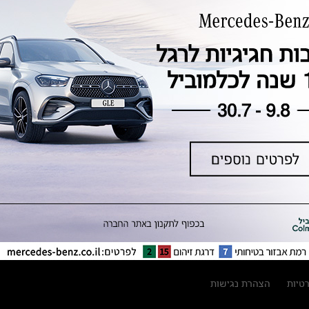
טכנולוגיה, חדשנות, בטיחות וקיימות
מגזין מרצדס-בנץ
ספרי רכב מרצדס-בנץ
נתוני זיהום אוויר וצריכת דלק וחשמל
נתוני תווית צמיגים
מחירון חלפים
קריאה חוזרת
הודעה על הטבות לרכבי מרצדס בהסדר
פשרה בתצ 56447-02-19
הסדר פשרה בתצ 56447-02-19
תקנון ימי מכירות 120 לכלמוביל
רטיות
הצהרת נגישות