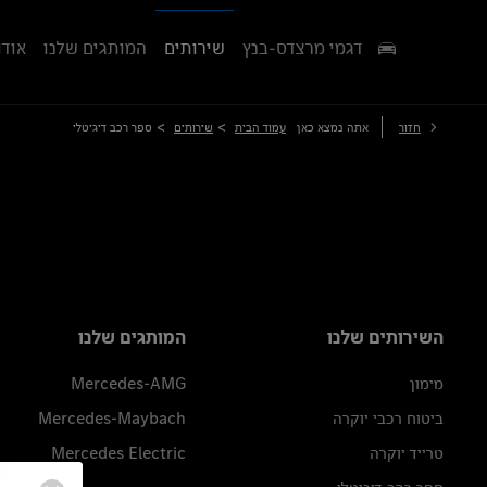
דגמי מרצדס-בנץ
שירותים
המותגים שלנו
אודו
>
>
חזור
אתה נמצא כאן
עמוד הבית
שירותים
ספר רכב דיגיטלי
השירותים שלנו
המותגים שלנו
מימון
Mercedes-AMG
ביטוח רכבי יוקרה
Mercedes-Maybach
טרייד יוקרה
Mercedes Electric