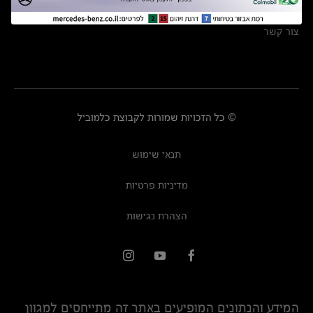
מרכזי שירות
צור קשר
© כל הזכויות שמורות לקבוצת כלמוביל
תנאי שימוש
מדיניות פרטיות
הצהרת נגישות
המידע והנתונים המופיעים באתר זה מתייחסים למגוון