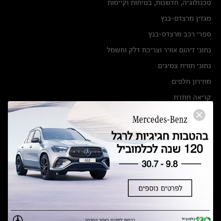
טכנולוגיה, חדשנות, בטיחות וקיימות
מגזין מרצדס-בנץ
ספרי רכב מרצדס-בנץ
נתוני זיהום אוויר וצריכת דלק וחשמל
נתוני תווית צמיגים
מחירון חלפים
קריאה חוזרת
הודעה על הטבות לרכבי מרצדס בהסדר פשרה בתצ 56447-02-19
הסדר פשרה בתצ 56447-02-19
תקנון ימי מכירות 120 לכלמוביל
מצאו אותנו
אולמות תצוגה