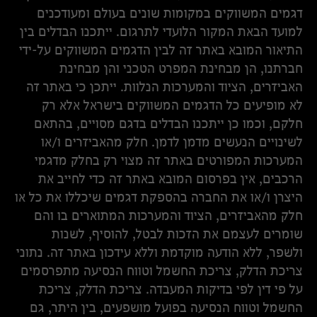
דגמים המשווקים במקומות שונים בעולם ומעודכנים
למועד הבאת המקור הלועדי לתרגום. ייתכנו הבדלים בין
התיאור המובא באתר זה לבין הדגמים המשווקים על-ידי
חברתנו, הן מבחינת המפרט הטכני והן מבחינת
האביזרים, הציוד והמערכות הנלוות. ייתכן כי באתר זה
לא מופיעים כל הדגמים המשווקים בישראל אלא רק
חלקם, וכמו כן ייתכנו הבדלים בדגם מסויים, בהתאם
לשינויים הנעשים מדמן לדמן. חלק מהאביזרים ו/או
המערכות המפורטים באתר זה מצוי רק בחלק מדגמי
הרכבים, אין בפרסום המובא באתר זה כדי לחייב את
היצרן ו/או את החברה בהספקת דגמים שיכללו את כל או
חלק מהאביזרים, הציוד והמערכות המתוארים בו והם
שומרים לעצמם את הזכות לבטל, להוסיף, לשנות
ולשפר, ללא הודעה מוקדמת וללא עידכון באתר זה. נתוני
צריכת הדלק, צריכת החשמל וטווח הנסיעה מתפרסמים
על פי דין לפי בדיקות המעבדה. צריכת הדלק, צריכת
החשמל וטווח הנסיעה בפועל מושפעים, בין היתר, גם