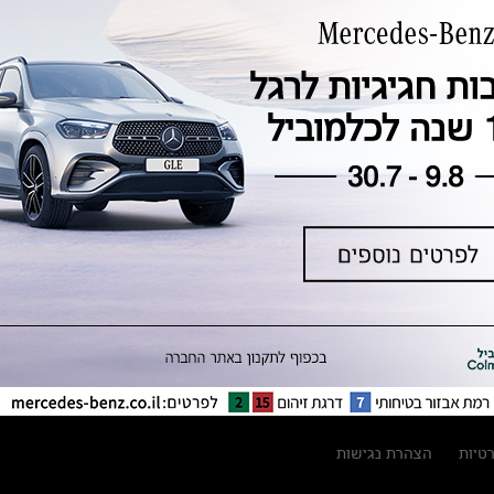
טכנולוגיה, חדשנות, בטיחות וקיימות
מגזין מרצדס-בנץ
ספרי רכב מרצדס-בנץ
נתוני זיהום אוויר וצריכת דלק וחשמל
נתוני תווית צמיגים
מחירון חלפים
קריאה חוזרת
הודעה על הטבות לרכבי מרצדס בהסדר
פשרה בתצ 56447-02-19
הסדר פשרה בתצ 56447-02-19
תקנון ימי מכירות 120 לכלמוביל
רטיות
הצהרת נגישות