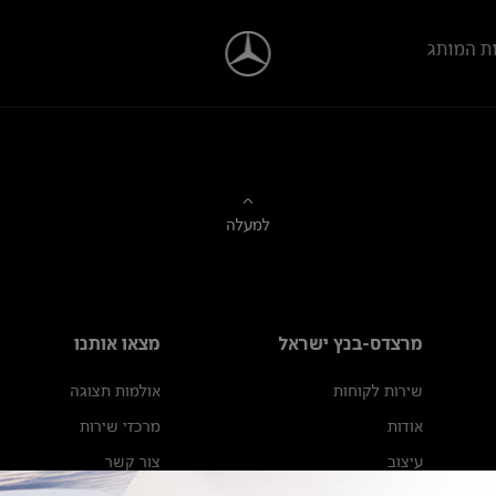
ת המותג
למעלה
מרצדס-בנץ ישראל
מצאו אותנו
שירות לקוחות
אולמות תצוגה
אודות
מרכזי שירות
עיצוב
צור קשר