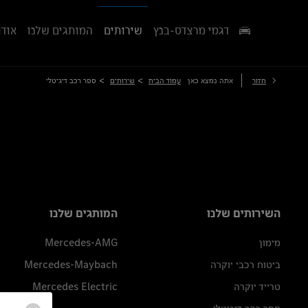
דגמי מרצדס-בנץ
שירותים
המותגים שלנו
אודו
>
>
חזור
אתה נמצא כאן
עמוד הבית
שירותים
ספר רכב דיגיטלי
השירותים שלנו
המותגים שלנו
מימון
Mercedes-AMG
ביטוח רכבי יוקרה
Mercedes-Maybach
טרייד יוקרה
Mercedes Electric