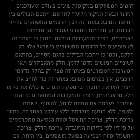
דגמים המשווקים במקומות שונים בעולם ומעודכנים
למועד הבאת המקור הלועדי לתרגום. ייתכנו הבדלים בין
התיאור המובא באתר זה לבין הדגמים המשווקים על-ידי
חברתנו, הן מבחינת המפרט הטכני והן מבחינת
האביזרים, הציוד והמערכות הנלוות. ייתכן כי באתר זה
לא מופיעים כל הדגמים המשווקים בישראל אלא רק
חלקם, וכמו כן ייתכנו הבדלים בדגם מסויים, בהתאם
לשינויים הנעשים מדמן לדמן. חלק מהאביזרים ו/או
המערכות המפורטים באתר זה מצוי רק בחלק מדגמי
הרכבים, אין בפרסום המובא באתר זה כדי לחייב את
היצרן ו/או את החברה בהספקת דגמים שיכללו את כל או
חלק מהאביזרים, הציוד והמערכות המתוארים בו והם
שומרים לעצמם את הזכות לבטל, להוסיף, לשנות
ולשפר, ללא הודעה מוקדמת וללא עידכון באתר זה. נתוני
צריכת הדלק, צריכת החשמל וטווח הנסיעה מתפרסמים
על פי דין לפי בדיקות המעבדה. צריכת הדלק, צריכת
החשמל וטווח הנסיעה בפועל מושפעים, בין היתר, גם