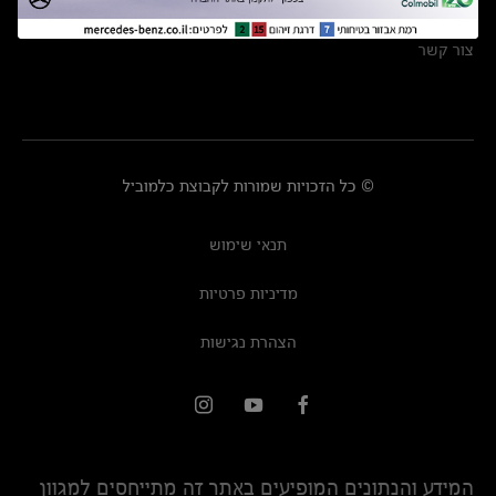
מרכזי שירות
צור קשר
© כל הזכויות שמורות לקבוצת כלמוביל
תנאי שימוש
מדיניות פרטיות
הצהרת נגישות
המידע והנתונים המופיעים באתר זה מתייחסים למגוון