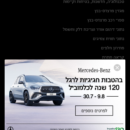
טכנולוגיה, חדשנות, בטיחות וקיימות
מגזין מרצדס-בנץ
ספרי רכב מרצדס-בנץ
נתוני זיהום אוויר וצריכת דלק וחשמל
נתוני תווית צמיגים
מחירון חלפים
קריאה חוזרת
הודעה על הטבות לרכבי מרצדס בהסדר פשרה בתצ 56447-02-19
הסדר פשרה בתצ 56447-02-19
תקנון ימי מכירות 120 לכלמוביל
מצאו אותנו
אולמות תצוגה