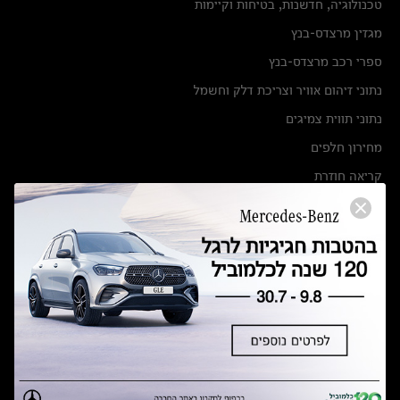
טכנולוגיה, חדשנות, בטיחות וקיימות
מגזין מרצדס-בנץ
ספרי רכב מרצדס-בנץ
נתוני זיהום אוויר וצריכת דלק וחשמל
נתוני תווית צמיגים
מחירון חלפים
קריאה חוזרת
הודעה על הטבות לרכבי מרצדס בהסדר פשרה בתצ 56447-02-19
הסדר פשרה בתצ 56447-02-19
תקנון ימי מכירות 120 לכלמוביל
מצאו אותנו
אולמות תצוגה