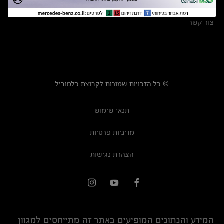
מרכזי שירות
צור קשר
© כל הזכויות שמורות לקבוצת כלמוביל
תנאי שימוש
מדיניות פרטיות
הצהרת נגישות
המידע והנתונים המופיעים באתר זה מתייחסים למגוון