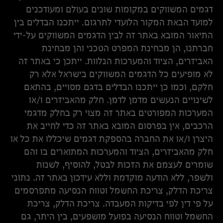
דגמים המשווקים במקומות שונים בעולם ומעודכנים
למועד הבאת המקור הלועדי לתרגום. ייתכנו הבדלים בין
התיאור המובא באתר זה לבין הדגמים המשווקים על-ידי
חברתנו, הן מבחינת המפרט הטכני והן מבחינת
האביזרים, הציוד והמערכות הנלוות. ייתכן כי באתר זה
לא מופיעים כל הדגמים המשווקים בישראל אלא רק
חלקם, וכמו כן ייתכנו הבדלים בדגם מסויים, בהתאם
לשינויים הנעשים מדמן לדמן. חלק מהאביזרים ו/או
המערכות המפורטים באתר זה מצוי רק בחלק מדגמי
הרכבים, אין בפרסום המובא באתר זה כדי לחייב את
היצרן ו/או את החברה בהספקת דגמים שיכללו את כל או
חלק מהאביזרים, הציוד והמערכות המתוארים בו והם
שומרים לעצמם את הזכות לבטל, להוסיף, לשנות
ולשפר, ללא הודעה מוקדמת וללא עידכון באתר זה. נתוני
צריכת הדלק, צריכת החשמל וטווח הנסיעה מתפרסמים
על פי דין לפי בדיקות המעבדה. צריכת הדלק, צריכת
החשמל וטווח הנסיעה בפועל מושפעים, בין היתר, גם