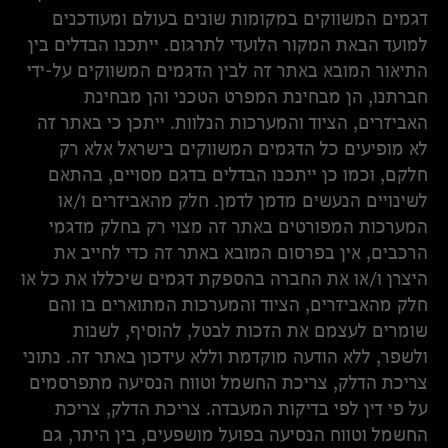
דגמים המשווקים במקומות שונים בעולם ומעודכנים
למועד הבאת המקור הלועדי לתרגום. ייתכנו הבדלים בין
התיאור המובא באתר זה לבין הדגמים המשווקים על-ידי
חברתנו, הן מבחינת המפרט הטכני והן מבחינת
האביזרים, הציוד והמערכות הנלוות. ייתכן כי באתר זה
לא מופיעים כל הדגמים המשווקים בישראל אלא רק
חלקם, וכמו כן ייתכנו הבדלים בדגם מסויים, בהתאם
לשינויים הנעשים מדמן לדמן. חלק מהאביזרים ו/או
המערכות המפורטים באתר זה מצוי רק בחלק מדגמי
הרכבים, אין בפרסום המובא באתר זה כדי לחייב את
היצרן ו/או את החברה בהספקת דגמים שיכללו את כל או
חלק מהאביזרים, הציוד והמערכות המתוארים בו והם
שומרים לעצמם את הזכות לבטל, להוסיף, לשנות
ולשפר, ללא הודעה מוקדמת וללא עידכון באתר זה. נתוני
צריכת הדלק, צריכת החשמל וטווח הנסיעה מתפרסמים
על פי דין לפי בדיקות המעבדה. צריכת הדלק, צריכת
החשמל וטווח הנסיעה בפועל מושפעים, בין היתר, גם