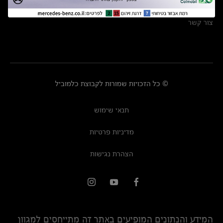
מרכזי שירות
צור קשר
© כל הזכויות שמורות לקבוצת כלמוביל
תנאי שימוש
מדיניות פרטיות
הצהרת נגישות
המידע והנתונים המופיעים באתר זה מתייחסים למגוון