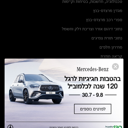
טכנולוגיה, חדשנות, בטיחות וקיימות
מגזין מרצדס-בנץ
ספרי רכב מרצדס-בנץ
נתוני זיהום אוויר וצריכת דלק וחשמל
נתוני תווית צמיגים
מחירון חלפים
קריאה חוזרת
הודעה על הטבות לרכבי מרצדס בהסדר פשרה בתצ 56447-02-19
הסדר פשרה בתצ 56447-02-19
תקנון ימי מכירות 120 לכלמוביל
מצאו אותנו
אולמות תצוגה