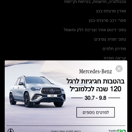
טכנולוגיה, חדשנות, בטיחות וקיימות
מגזין מרצדס-בנץ
ספרי רכב מרצדס-בנץ
נתוני זיהום אוויר וצריכת דלק וחשמל
נתוני תווית צמיגים
מחירון חלפים
קריאה חוזרת
הודעה על הטבות לרכבי מרצדס בהסדר פשרה בתצ 56447-02-19
הסדר פשרה בתצ 56447-02-19
תקנון ימי מכירות 120 לכלמוביל
מצאו אותנו
אולמות תצוגה