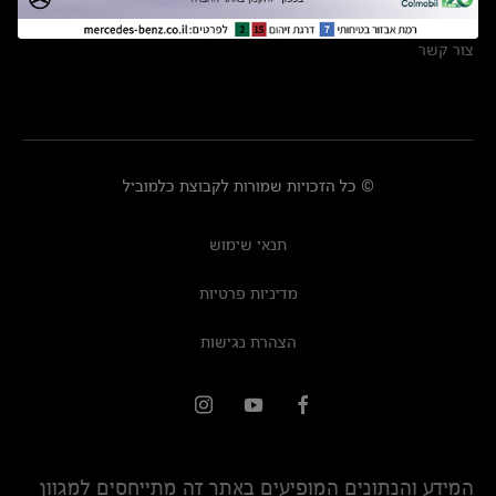
מרכזי שירות
צור קשר
© כל הזכויות שמורות לקבוצת כלמוביל
תנאי שימוש
מדיניות פרטיות
הצהרת נגישות
המידע והנתונים המופיעים באתר זה מתייחסים למגוון