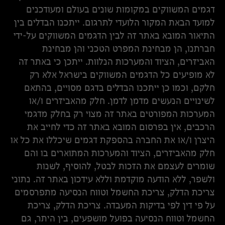
דגמים המשווקים במקומות שונים בעולם ומעודכנים
למועד הבאת המקור הלועדי לתרגום. ייתכנו הבדלים בין
התיאור המובא באתר זה לבין הדגמים המשווקים על-ידי
חברתנו, הן מבחינת המפרט הטכני והן מבחינת
האביזרים, הציוד והמערכות הנלוות. ייתכן כי באתר זה
לא מופיעים כל הדגמים המשווקים בישראל אלא רק
חלקם, וכמו כן ייתכנו הבדלים בדגם מסויים, בהתאם
לשינויים הנעשים מדמן לדמן. חלק מהאביזרים ו/או
המערכות המפורטים באתר זה מצוי רק בחלק מדגמי
הרכבים, אין בפרסום המובא באתר זה כדי לחייב את
היצרן ו/או את החברה בהספקת דגמים שיכללו את כל או
חלק מהאביזרים, הציוד והמערכות המתוארים בו והם
שומרים לעצמם את הזכות לבטל, להוסיף, לשנות
ולשפר, ללא הודעה מוקדמת וללא עידכון באתר זה. נתוני
צריכת הדלק, צריכת החשמל וטווח הנסיעה מתפרסמים
על פי דין לפי בדיקות המעבדה. צריכת הדלק, צריכת
החשמל וטווח הנסיעה בפועל מושפעים, בין היתר, גם