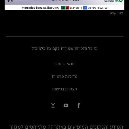
מרכזי שירות
צור קשר
© כל הזכויות שמורות לקבוצת כלמוביל
תנאי שימוש
מדיניות פרטיות
הצהרת נגישות
המידע והנתונים המופיעים באתר זה מתייחסים למגוון