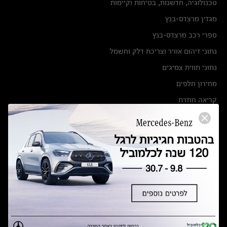
טכנולוגיה, חדשנות, בטיחות וקיימות
מגזין מרצדס-בנץ
ספרי רכב מרצדס-בנץ
נתוני זיהום אוויר וצריכת דלק וחשמל
נתוני תווית צמיגים
מחירון חלפים
קריאה חוזרת
הודעה על הטבות לרכבי מרצדס בהסדר פשרה בתצ 56447-02-19
הסדר פשרה בתצ 56447-02-19
תקנון ימי מכירות 120 לכלמוביל
מצאו אותנו
אולמות תצוגה