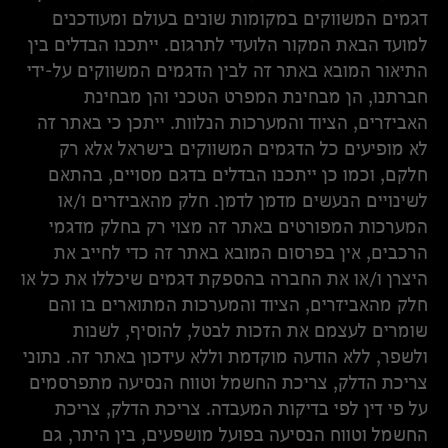
דגמים המשווקים במקומות שונים בעולם ומעודכנים
למועד הבאת המקור הלועדי לתרגום. ייתכנו הבדלים בין
התיאור המובא באתר זה לבין הדגמים המשווקים על-ידי
חברתנו, הן מבחינת המפרט הטכני והן מבחינת
האביזרים, הציוד והמערכות הנלוות. ייתכן כי באתר זה
לא מופיעים כל הדגמים המשווקים בישראל אלא רק
חלקם, וכמו כן ייתכנו הבדלים בדגם מסויים, בהתאם
לשינויים הנעשים מדמן לדמן. חלק מהאביזרים ו/או
המערכות המפורטים באתר זה מצוי רק בחלק מדגמי
הרכבים, אין בפרסום המובא באתר זה כדי לחייב את
היצרן ו/או את החברה בהספקת דגמים שיכללו את כל או
חלק מהאביזרים, הציוד והמערכות המתוארים בו והם
שומרים לעצמם את הזכות לבטל, להוסיף, לשנות
ולשפר, ללא הודעה מוקדמת וללא עידכון באתר זה. נתוני
צריכת הדלק, צריכת החשמל וטווח הנסיעה מתפרסמים
על פי דין לפי בדיקות המעבדה. צריכת הדלק, צריכת
החשמל וטווח הנסיעה בפועל מושפעים, בין היתר, גם