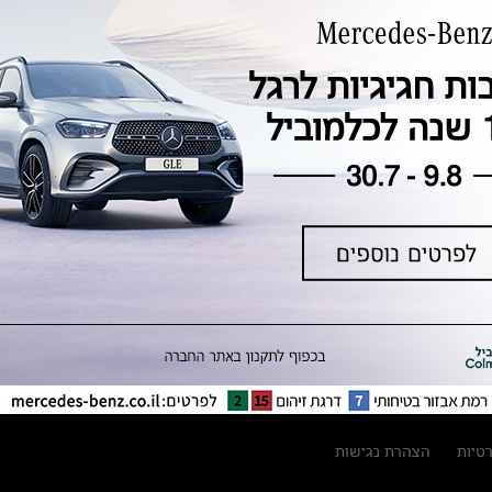
טכנולוגיה, חדשנות, בטיחות וקיימות
מגזין מרצדס-בנץ
ספרי רכב מרצדס-בנץ
נתוני זיהום אוויר וצריכת דלק וחשמל
נתוני תווית צמיגים
מחירון חלפים
קריאה חוזרת
הודעה על הטבות לרכבי מרצדס בהסדר
פשרה בתצ 56447-02-19
הסדר פשרה בתצ 56447-02-19
תקנון ימי מכירות 120 לכלמוביל
רטיות
הצהרת נגישות