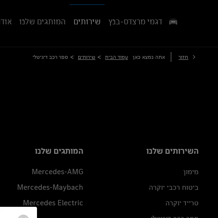
דגמי מרצדס-בנץ
שירותים
המותגים שלנו
אודו
>
>
חזור
אתה נמצא כאן
עמוד הבית
שירותים
ספר רכב דיגיטלי
השירותים שלנו
המותגים שלנו
מימון
Mercedes-AMG
ביטוח רכבי יוקרה
Mercedes-Maybach
טרייד יוקרה
Mercedes Electric