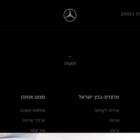
ת המותג
למעלה
מרצדס-בנץ ישראל
מצאו אותנו
שירות לקוחות
אולמות תצוגה
אודות
מרכזי שירות
עיצוב
צור קשר