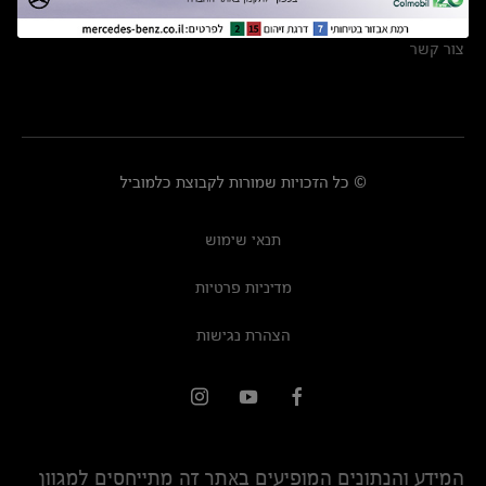
מרכזי שירות
צור קשר
© כל הזכויות שמורות לקבוצת כלמוביל
תנאי שימוש
מדיניות פרטיות
הצהרת נגישות
המידע והנתונים המופיעים באתר זה מתייחסים למגוון