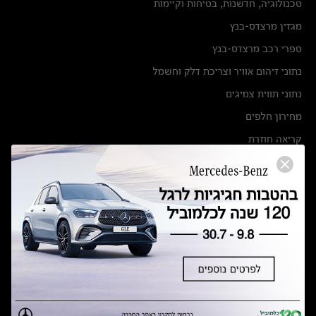
טכנולוגיה, חדשנות, בטיחות וקיימות
מגזין מרצדס-בנץ
ספרי רכב מרצדס-בנץ
נתוני זיהום אוויר וצריכת דלק וחשמל
נתוני תווית צמיגים
מחירון חלפים
קריאה חוזרת
הודעה על הטבות לרכבי מרצדס בהסדר פשרה בתצ 56447-02-19
הסדר פשרה בתצ 56447-02-19
תקנון ימי מכירות 120 לכלמוביל
מצאו אותנו
אולמות תצוגה