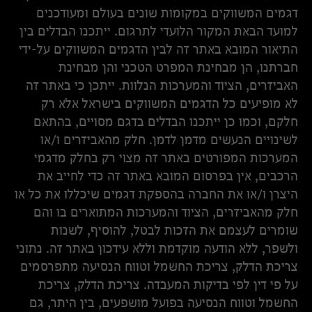
דגמים המשווקים במקומות שונים בעולם ומעודכנים
למועד הבאת המקור הלועדי לתרגום. ייתכנו הבדלים בין
התיאור המובא באתר זה לבין הדגמים המשווקים על-ידי
חברתנו, הן מבחינת המפרט הטכני והן מבחינת
האביזרים, הציוד והמערכות הנלוות. ייתכן כי באתר זה
לא מופיעים כל הדגמים המשווקים בישראל אלא רק
חלקם, וכמו כן ייתכנו הבדלים בדגם מסויים, בהתאם
לשינויים הנעשים מדמן לדמן. חלק מהאביזרים ו/או
המערכות המפורטים באתר זה מצוי רק בחלק מדגמי
הרכבים, אין בפרסום המובא באתר זה כדי לחייב את
היצרן ו/או את החברה בהספקת דגמים שיכללו את כל או
חלק מהאביזרים, הציוד והמערכות המתוארים בו והם
שומרים לעצמם את הזכות לבטל, להוסיף, לשנות
ולשפר, ללא הודעה מוקדמת וללא עידכון באתר זה. נתוני
צריכת הדלק, צריכת החשמל וטווח הנסיעה מתפרסמים
על פי דין לפי בדיקות המעבדה. צריכת הדלק, צריכת
החשמל וטווח הנסיעה בפועל מושפעים, בין היתר, גם