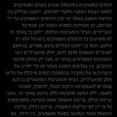
דגמים המשווקים במקומות שונים בעולם ומעודכנים
למועד הבאת המקור הלועדי לתרגום. ייתכנו הבדלים בין
התיאור המובא באתר זה לבין הדגמים המשווקים על-ידי
חברתנו, הן מבחינת המפרט הטכני והן מבחינת
האביזרים, הציוד והמערכות הנלוות. ייתכן כי באתר זה
לא מופיעים כל הדגמים המשווקים בישראל אלא רק
חלקם, וכמו כן ייתכנו הבדלים בדגם מסויים, בהתאם
לשינויים הנעשים מדמן לדמן. חלק מהאביזרים ו/או
המערכות המפורטים באתר זה מצוי רק בחלק מדגמי
הרכבים, אין בפרסום המובא באתר זה כדי לחייב את
היצרן ו/או את החברה בהספקת דגמים שיכללו את כל או
חלק מהאביזרים, הציוד והמערכות המתוארים בו והם
שומרים לעצמם את הזכות לבטל, להוסיף, לשנות
ולשפר, ללא הודעה מוקדמת וללא עידכון באתר זה. נתוני
צריכת הדלק, צריכת החשמל וטווח הנסיעה מתפרסמים
על פי דין לפי בדיקות המעבדה. צריכת הדלק, צריכת
החשמל וטווח הנסיעה בפועל מושפעים, בין היתר, גם