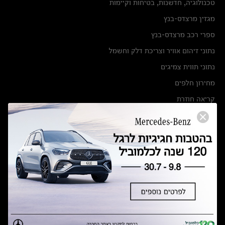
טכנולוגיה, חדשנות, בטיחות וקיימות
מגזין מרצדס-בנץ
ספרי רכב מרצדס-בנץ
נתוני זיהום אוויר וצריכת דלק וחשמל
נתוני תווית צמיגים
מחירון חלפים
קריאה חוזרת
הודעה על הטבות לרכבי מרצדס בהסדר פשרה בתצ 56447-02-19
הסדר פשרה בתצ 56447-02-19
תקנון ימי מכירות 120 לכלמוביל
מצאו אותנו
אולמות תצוגה