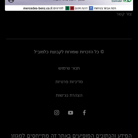
מרכזי שירות
צור קשר
© כל הזכויות שמורות לקבוצת כלמוביל
תנאי שימוש
מדיניות פרטיות
הצהרת נגישות
המידע והנתונים המופיעים באתר זה מתייחסים למגוון