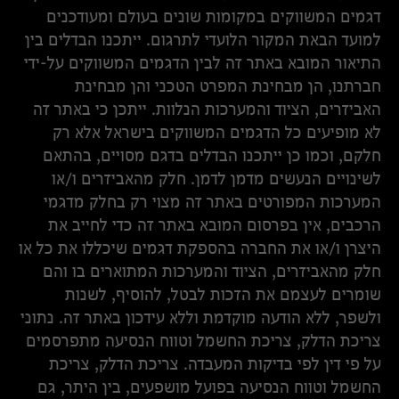
דגמים המשווקים במקומות שונים בעולם ומעודכנים
למועד הבאת המקור הלועדי לתרגום. ייתכנו הבדלים בין
התיאור המובא באתר זה לבין הדגמים המשווקים על-ידי
חברתנו, הן מבחינת המפרט הטכני והן מבחינת
האביזרים, הציוד והמערכות הנלוות. ייתכן כי באתר זה
לא מופיעים כל הדגמים המשווקים בישראל אלא רק
חלקם, וכמו כן ייתכנו הבדלים בדגם מסויים, בהתאם
לשינויים הנעשים מדמן לדמן. חלק מהאביזרים ו/או
המערכות המפורטים באתר זה מצוי רק בחלק מדגמי
הרכבים, אין בפרסום המובא באתר זה כדי לחייב את
היצרן ו/או את החברה בהספקת דגמים שיכללו את כל או
חלק מהאביזרים, הציוד והמערכות המתוארים בו והם
שומרים לעצמם את הזכות לבטל, להוסיף, לשנות
ולשפר, ללא הודעה מוקדמת וללא עידכון באתר זה. נתוני
צריכת הדלק, צריכת החשמל וטווח הנסיעה מתפרסמים
על פי דין לפי בדיקות המעבדה. צריכת הדלק, צריכת
החשמל וטווח הנסיעה בפועל מושפעים, בין היתר, גם