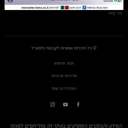
מרכזי שירות
צור קשר
© כל הזכויות שמורות לקבוצת כלמוביל
תנאי שימוש
מדיניות פרטיות
הצהרת נגישות
המידע והנתונים המופיעים באתר זה מתייחסים למגוון