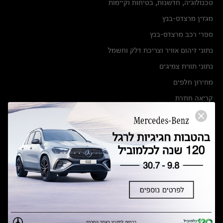
טכנולוגיה, חדשנות, בטיחות וקיימות
מגזין מרצדס-בנץ
ספרי רכב מרצדס-בנץ
נתוני זיהום אוויר וצריכת דלק וחשמל
נתוני תווית צמיגים
מחירון חלפים
קריאה חוזרת
הודעה על הטבות לרכבי מרצדס בהסדר פשרה בתצ 56447-02-19
הסדר פשרה בתצ 56447-02-19
תקנון ימי מכירות 120 לכלמוביל
מצאו אותנו
אולמות תצוגה