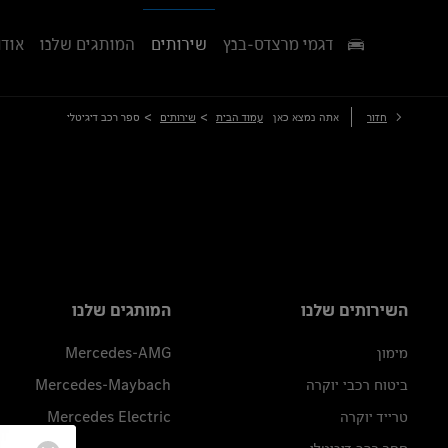
דגמי מרצדס-בנץ
שירותים
המותגים שלנו
אודו
>
>
חזור
אתה נמצא כאן
עמוד הבית
שירותים
ספר רכב דיגיטלי
השירותים שלנו
המותגים שלנו
מימון
Mercedes-AMG
ביטוח רכבי יוקרה
Mercedes-Maybach
טרייד יוקרה
Mercedes Electric