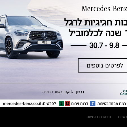
טכנולוגיה, חדשנות, בטיחות וקיימות
מגזין מרצדס-בנץ
ספרי רכב מרצדס-בנץ
נתוני זיהום אוויר וצריכת דלק וחשמל
נתוני תווית צמיגים
מחירון חלפים
קריאה חוזרת
הודעה על הטבות לרכבי מרצדס בהסדר
פשרה בתצ 56447-02-19
הסדר פשרה בתצ 56447-02-19
תקנון ימי מכירות 120 לכלמוביל
רטיות
הצהרת נגישות