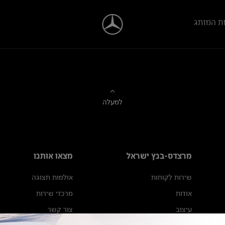
ת המותג
למעלה
מרצדס-בנץ ישראל
מצאו אותנו
שירות לקוחות
אולמות תצוגה
אודות
מרכזי שירות
עיצוב
צור קשר