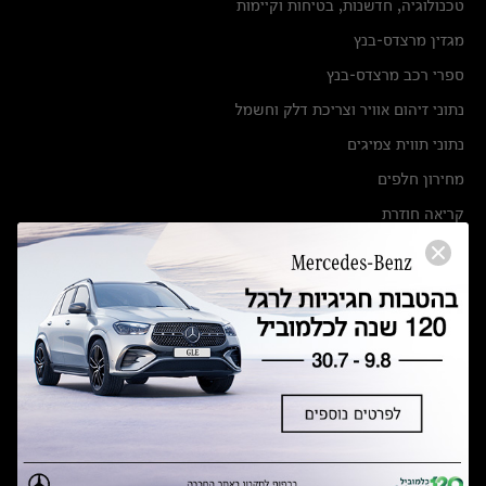
טכנולוגיה, חדשנות, בטיחות וקיימות
מגזין מרצדס-בנץ
ספרי רכב מרצדס-בנץ
נתוני זיהום אוויר וצריכת דלק וחשמל
נתוני תווית צמיגים
מחירון חלפים
קריאה חוזרת
הודעה על הטבות לרכבי מרצדס בהסדר פשרה בתצ 56447-02-19
הסדר פשרה בתצ 56447-02-19
תקנון ימי מכירות 120 לכלמוביל
מצאו אותנו
אולמות תצוגה