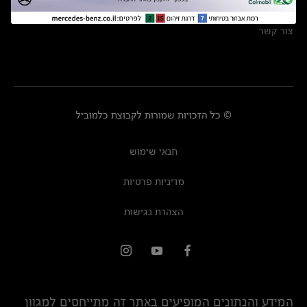
מרכזי שירות
צור קשר
© כל הזכויות שמורות לקבוצת כלמוביל
תנאי שימוש
מדיניות פרטיות
הצהרת נגישות
המידע והנתונים המופיעים באתר זה מתייחסים למגוון