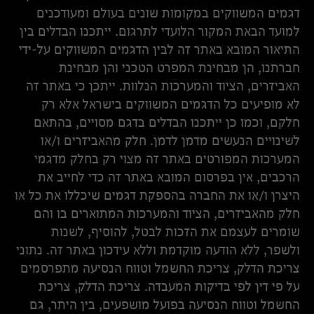
דגמים המשווקים במקומות שונים בעולם ומעודכנים
למועד הבאת המקור הלועדי לתרגום. ייתכנו הבדלים בין
התיאור המובא באתר זה לבין הדגמים המשווקים על-ידי
חברתנו, הן מבחינת המפרט הטכני והן מבחינת
האביזרים, הציוד והמערכות הנלוות. ייתכן כי באתר זה
לא מופיעים כל הדגמים המשווקים בישראל אלא רק
חלקם, וכמו כן ייתכנו הבדלים בדגם מסויים, בהתאם
לשינויים הנעשים מדמן לדמן. חלק מהאביזרים ו/או
המערכות המפורטים באתר זה מצוי רק בחלק מדגמי
הרכבים, אין בפרסום המובא באתר זה כדי לחייב את
היצרן ו/או את החברה בהספקת דגמים שיכללו את כל או
חלק מהאביזרים, הציוד והמערכות המתוארים בו והם
שומרים לעצמם את הזכות לבטל, להוסיף, לשנות
ולשפר, ללא הודעה מוקדמת וללא עידכון באתר זה. נתוני
צריכת הדלק, צריכת החשמל וטווח הנסיעה מתפרסמים
על פי דין לפי בדיקות המעבדה. צריכת הדלק, צריכת
החשמל וטווח הנסיעה בפועל מושפעים, בין היתר, גם