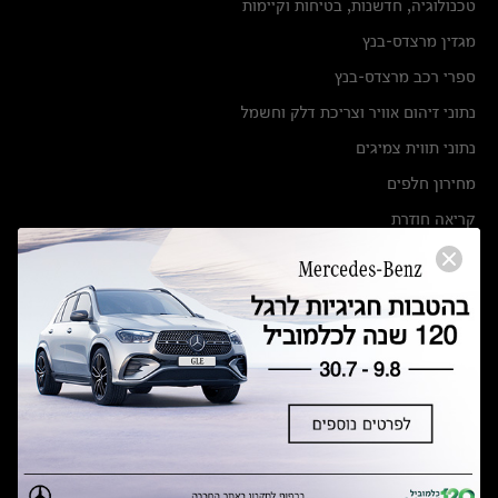
טכנולוגיה, חדשנות, בטיחות וקיימות
מגזין מרצדס-בנץ
ספרי רכב מרצדס-בנץ
נתוני זיהום אוויר וצריכת דלק וחשמל
נתוני תווית צמיגים
מחירון חלפים
קריאה חוזרת
הודעה על הטבות לרכבי מרצדס בהסדר פשרה בתצ 56447-02-19
הסדר פשרה בתצ 56447-02-19
תקנון ימי מכירות 120 לכלמוביל
מצאו אותנו
אולמות תצוגה