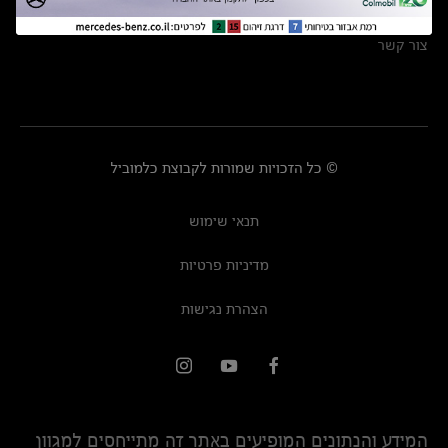
מרכזי שירות
צור קשר
© כל הזכויות שמורות לקבוצת כלמוביל
תנאי שימוש
מדיניות פרטיות
הצהרת נגישות
המידע והנתונים המופיעים באתר זה מתייחסים למגוון