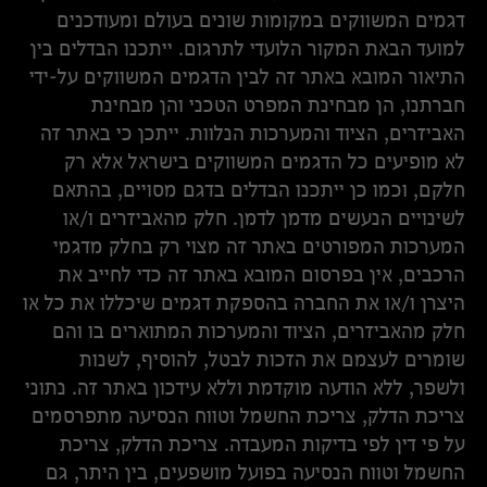
דגמים המשווקים במקומות שונים בעולם ומעודכנים
למועד הבאת המקור הלועדי לתרגום. ייתכנו הבדלים בין
התיאור המובא באתר זה לבין הדגמים המשווקים על-ידי
חברתנו, הן מבחינת המפרט הטכני והן מבחינת
האביזרים, הציוד והמערכות הנלוות. ייתכן כי באתר זה
לא מופיעים כל הדגמים המשווקים בישראל אלא רק
חלקם, וכמו כן ייתכנו הבדלים בדגם מסויים, בהתאם
לשינויים הנעשים מדמן לדמן. חלק מהאביזרים ו/או
המערכות המפורטים באתר זה מצוי רק בחלק מדגמי
הרכבים, אין בפרסום המובא באתר זה כדי לחייב את
היצרן ו/או את החברה בהספקת דגמים שיכללו את כל או
חלק מהאביזרים, הציוד והמערכות המתוארים בו והם
שומרים לעצמם את הזכות לבטל, להוסיף, לשנות
ולשפר, ללא הודעה מוקדמת וללא עידכון באתר זה. נתוני
צריכת הדלק, צריכת החשמל וטווח הנסיעה מתפרסמים
על פי דין לפי בדיקות המעבדה. צריכת הדלק, צריכת
החשמל וטווח הנסיעה בפועל מושפעים, בין היתר, גם