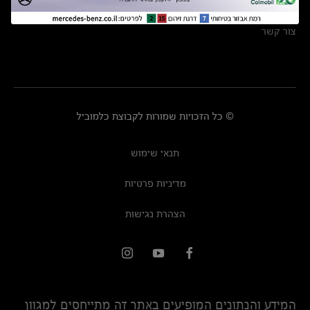
מרכזי שירות
צור קשר
© כל הזכויות שמורות לקבוצת כלמוביל
תנאי שימוש
מדיניות פרטיות
הצהרת נגישות
המידע והנתונים המופיעים באתר זה מתייחסים למגוון