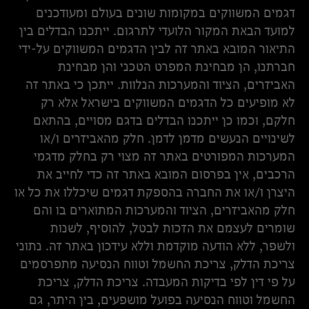
דגמים המשווקים במקומות שונים בעולם ומעודכנים
למועד הבאת המקור הלועדי לתרגום. ייתכנו הבדלים בין
התיאור המובא באתר זה לבין הדגמים המשווקים על-ידי
חברתנו, הן מבחינת המפרט הטכני והן מבחינת
האביזרים, הציוד והמערכות הנלוות. ייתכן כי באתר זה
לא מופיעים כל הדגמים המשווקים בישראל אלא רק
חלקם, וכמו כן ייתכנו הבדלים בדגם מסויים, בהתאם
לשינויים הנעשים מדמן לדמן. חלק מהאביזרים ו/או
המערכות המפורטים באתר זה מצוי רק בחלק מדגמי
הרכבים, אין בפרסום המובא באתר זה כדי לחייב את
היצרן ו/או את החברה בהספקת דגמים שיכללו את כל או
חלק מהאביזרים, הציוד והמערכות המתוארים בו והם
שומרים לעצמם את הזכות לבטל, להוסיף, לשנות
ולשפר, ללא הודעה מוקדמת וללא עידכון באתר זה. נתוני
צריכת הדלק, צריכת החשמל וטווח הנסיעה מתפרסמים
על פי דין לפי בדיקות המעבדה. צריכת הדלק, צריכת
החשמל וטווח הנסיעה בפועל מושפעים, בין היתר, גם