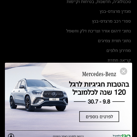
טכנולוגיה, חדשנות, בטיחות וקיימות
מגזין מרצדס-בנץ
ספרי רכב מרצדס-בנץ
נתוני זיהום אוויר וצריכת דלק וחשמל
נתוני תווית צמיגים
מחירון חלפים
קריאה חוזרת
הודעה על הטבות לרכבי מרצדס בהסדר פשרה בתצ 56447-02-19
הסדר פשרה בתצ 56447-02-19
תקנון ימי מכירות 120 לכלמוביל
מצאו אותנו
אולמות תצוגה