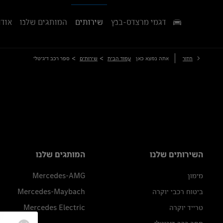
דגמי מרצדס-בנץ
שירותים
המותגים שלנו
אודו
>
>
חזור
אתה נמצא כאן
עמוד הבית
שירותים
ספר רכב דיגיטלי
השירותים שלנו
המותגים שלנו
מימון
Mercedes-AMG
ביטוח רכבי יוקרה
Mercedes-Maybach
טרייד יוקרה
Mercedes Electric