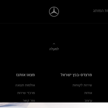
ת המותג
למעלה
מרצדס-בנץ ישראל
מצאו אותנו
שירות לקוחות
אולמות תצוגה
אודות
מרכזי שירות
עיצוב
צור קשר