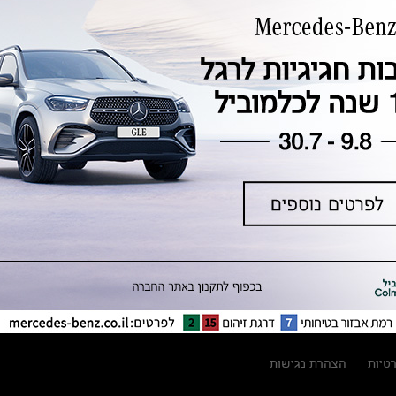
טכנולוגיה, חדשנות, בטיחות וקיימות
מגזין מרצדס-בנץ
ספרי רכב מרצדס-בנץ
נתוני זיהום אוויר וצריכת דלק וחשמל
נתוני תווית צמיגים
מחירון חלפים
קריאה חוזרת
הודעה על הטבות לרכבי מרצדס בהסדר
פשרה בתצ 56447-02-19
הסדר פשרה בתצ 56447-02-19
תקנון ימי מכירות 120 לכלמוביל
רטיות
הצהרת נגישות