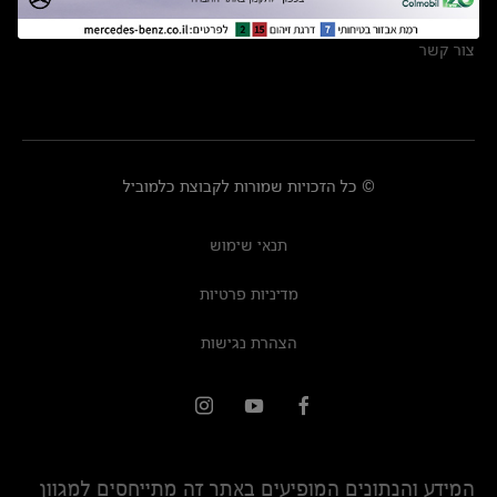
מרכזי שירות
צור קשר
© כל הזכויות שמורות לקבוצת כלמוביל
תנאי שימוש
מדיניות פרטיות
הצהרת נגישות
המידע והנתונים המופיעים באתר זה מתייחסים למגוון