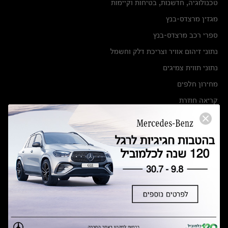
טכנולוגיה, חדשנות, בטיחות וקיימות
מגזין מרצדס-בנץ
ספרי רכב מרצדס-בנץ
נתוני זיהום אוויר וצריכת דלק וחשמל
נתוני תווית צמיגים
מחירון חלפים
קריאה חוזרת
הודעה על הטבות לרכבי מרצדס בהסדר פשרה בתצ 56447-02-19
הסדר פשרה בתצ 56447-02-19
תקנון ימי מכירות 120 לכלמוביל
מצאו אותנו
אולמות תצוגה