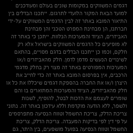
דגמים המשווקים במקומות שונים בעולם ומעודכנים
למועד הבאת המקור הלועדי לתרגום. ייתכנו הבדלים בין
התיאור המובא באתר זה לבין הדגמים המשווקים על-ידי
חברתנו, הן מבחינת המפרט הטכני והן מבחינת
האביזרים, הציוד והמערכות הנלוות. ייתכן כי באתר זה
לא מופיעים כל הדגמים המשווקים בישראל אלא רק
חלקם, וכמו כן ייתכנו הבדלים בדגם מסויים, בהתאם
לשינויים הנעשים מדמן לדמן. חלק מהאביזרים ו/או
המערכות המפורטים באתר זה מצוי רק בחלק מדגמי
הרכבים, אין בפרסום המובא באתר זה כדי לחייב את
היצרן ו/או את החברה בהספקת דגמים שיכללו את כל או
חלק מהאביזרים, הציוד והמערכות המתוארים בו והם
שומרים לעצמם את הזכות לבטל, להוסיף, לשנות
ולשפר, ללא הודעה מוקדמת וללא עידכון באתר זה. נתוני
צריכת הדלק, צריכת החשמל וטווח הנסיעה מתפרסמים
על פי דין לפי בדיקות המעבדה. צריכת הדלק, צריכת
החשמל וטווח הנסיעה בפועל מושפעים, בין היתר, גם