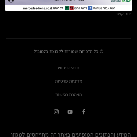
מרכזי שירות
צור קשר
© כל הזכויות שמורות לקבוצת כלמוביל
תנאי שימוש
מדיניות פרטיות
הצהרת נגישות
המידע והנתונים המופיעים באתר זה מתייחסים למגוון