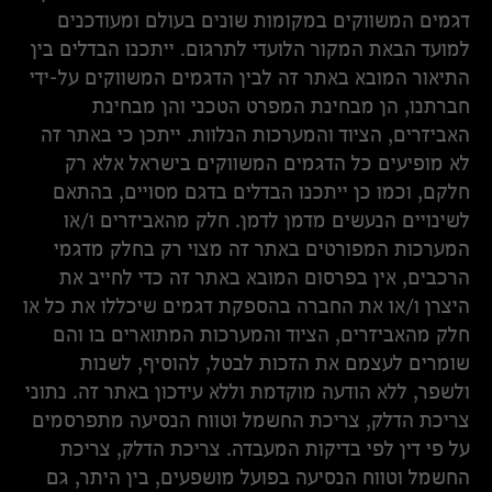
דגמים המשווקים במקומות שונים בעולם ומעודכנים
למועד הבאת המקור הלועדי לתרגום. ייתכנו הבדלים בין
התיאור המובא באתר זה לבין הדגמים המשווקים על-ידי
חברתנו, הן מבחינת המפרט הטכני והן מבחינת
האביזרים, הציוד והמערכות הנלוות. ייתכן כי באתר זה
לא מופיעים כל הדגמים המשווקים בישראל אלא רק
חלקם, וכמו כן ייתכנו הבדלים בדגם מסויים, בהתאם
לשינויים הנעשים מדמן לדמן. חלק מהאביזרים ו/או
המערכות המפורטים באתר זה מצוי רק בחלק מדגמי
הרכבים, אין בפרסום המובא באתר זה כדי לחייב את
היצרן ו/או את החברה בהספקת דגמים שיכללו את כל או
חלק מהאביזרים, הציוד והמערכות המתוארים בו והם
שומרים לעצמם את הזכות לבטל, להוסיף, לשנות
ולשפר, ללא הודעה מוקדמת וללא עידכון באתר זה. נתוני
צריכת הדלק, צריכת החשמל וטווח הנסיעה מתפרסמים
על פי דין לפי בדיקות המעבדה. צריכת הדלק, צריכת
החשמל וטווח הנסיעה בפועל מושפעים, בין היתר, גם