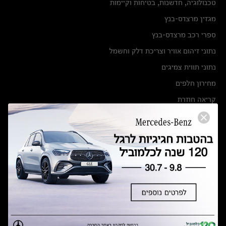
טכנולוגיה, חדשנות, בטיחות וקיימות
מגזין מרצדס-בנץ
ספרי רכב מרצדס-בנץ
נתוני זיהום אוויר וצריכת דלק וחשמל
נתוני תווית צמיגים
מחירון חלפים
קריאה חוזרת
הודעה על הטבות לרכבי מרצדס בהסדר פשרה בתצ 56447-02-19
הסדר פשרה בתצ 56447-02-19
תקנון ימי מכירות 120 לכלמוביל
מצאו אותנו
אולמות תצוגה