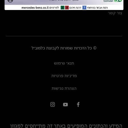
מרכזי שירות
צור קשר
© כל הזכויות שמורות לקבוצת כלמוביל
תנאי שימוש
מדיניות פרטיות
הצהרת נגישות
המידע והנתונים המופיעים באתר זה מתייחסים למגוון