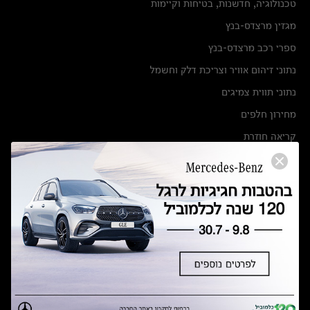
טכנולוגיה, חדשנות, בטיחות וקיימות
מגזין מרצדס-בנץ
ספרי רכב מרצדס-בנץ
נתוני זיהום אוויר וצריכת דלק וחשמל
נתוני תווית צמיגים
מחירון חלפים
קריאה חוזרת
הודעה על הטבות לרכבי מרצדס בהסדר פשרה בתצ 56447-02-19
הסדר פשרה בתצ 56447-02-19
תקנון ימי מכירות 120 לכלמוביל
מצאו אותנו
אולמות תצוגה