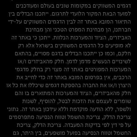
דגמים המשווקים במקומות שונים בעולם ומעודכנים
למועד הבאת המקור הלועדי לתרגום. ייתכנו הבדלים בין
התיאור המובא באתר זה לבין הדגמים המשווקים על-ידי
חברתנו, הן מבחינת המפרט הטכני והן מבחינת
האביזרים, הציוד והמערכות הנלוות. ייתכן כי באתר זה
לא מופיעים כל הדגמים המשווקים בישראל אלא רק
חלקם, וכמו כן ייתכנו הבדלים בדגם מסויים, בהתאם
לשינויים הנעשים מדמן לדמן. חלק מהאביזרים ו/או
המערכות המפורטים באתר זה מצוי רק בחלק מדגמי
הרכבים, אין בפרסום המובא באתר זה כדי לחייב את
היצרן ו/או את החברה בהספקת דגמים שיכללו את כל או
חלק מהאביזרים, הציוד והמערכות המתוארים בו והם
שומרים לעצמם את הזכות לבטל, להוסיף, לשנות
ולשפר, ללא הודעה מוקדמת וללא עידכון באתר זה. נתוני
צריכת הדלק, צריכת החשמל וטווח הנסיעה מתפרסמים
על פי דין לפי בדיקות המעבדה. צריכת הדלק, צריכת
החשמל וטווח הנסיעה בפועל מושפעים, בין היתר, גם