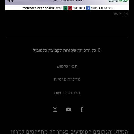
מרכזי שירות
צור קשר
© כל הזכויות שמורות לקבוצת כלמוביל
תנאי שימוש
מדיניות פרטיות
הצהרת נגישות
המידע והנתונים המופיעים באתר זה מתייחסים למגוון