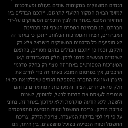
דגמים המשווקים במקומות שונים בעולם ומעודכנים
למועד הבאת המקור הלועדי לתרגום. ייתכנו הבדלים בין
התיאור המובא באתר זה לבין הדגמים המשווקים על-ידי
חברתנו, הן מבחינת המפרט הטכני והן מבחינת
האביזרים, הציוד והמערכות הנלוות. ייתכן כי באתר זה
לא מופיעים כל הדגמים המשווקים בישראל אלא רק
חלקם, וכמו כן ייתכנו הבדלים בדגם מסויים, בהתאם
לשינויים הנעשים מדמן לדמן. חלק מהאביזרים ו/או
המערכות המפורטים באתר זה מצוי רק בחלק מדגמי
הרכבים, אין בפרסום המובא באתר זה כדי לחייב את
היצרן ו/או את החברה בהספקת דגמים שיכללו את כל או
חלק מהאביזרים, הציוד והמערכות המתוארים בו והם
שומרים לעצמם את הזכות לבטל, להוסיף, לשנות
ולשפר, ללא הודעה מוקדמת וללא עידכון באתר זה. נתוני
צריכת הדלק, צריכת החשמל וטווח הנסיעה מתפרסמים
על פי דין לפי בדיקות המעבדה. צריכת הדלק, צריכת
החשמל וטווח הנסיעה בפועל מושפעים, בין היתר, גם