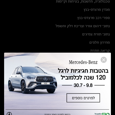
טכנולוגיה, חדשנות, בטיחות וקיימות
מגזין מרצדס-בנץ
ספרי רכב מרצדס-בנץ
נתוני זיהום אוויר וצריכת דלק וחשמל
נתוני תווית צמיגים
מחירון חלפים
קריאה חוזרת
הודעה על הטבות לרכבי מרצדס בהסדר פשרה בתצ 56447-02-19
הסדר פשרה בתצ 56447-02-19
תקנון ימי מכירות 120 לכלמוביל
מצאו אותנו
אולמות תצוגה