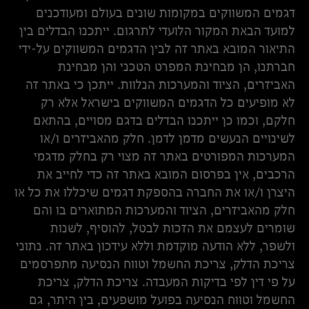
דגמים המשווקים במקומות שונים בעולם ומעודכנים
למועד הבאת המקור הלועדי לתרגום. ייתכנו הבדלים בין
התיאור המובא באתר זה לבין הדגמים המשווקים על-ידי
חברתנו, הן מבחינת המפרט הטכני והן מבחינת
האביזרים, הציוד והמערכות הנלוות. ייתכן כי באתר זה
לא מופיעים כל הדגמים המשווקים בישראל אלא רק
חלקם, וכמו כן ייתכנו הבדלים בדגם מסויים, בהתאם
לשינויים הנעשים מדמן לדמן. חלק מהאביזרים ו/או
המערכות המפורטים באתר זה מצוי רק בחלק מדגמי
הרכבים, אין בפרסום המובא באתר זה כדי לחייב את
היצרן ו/או את החברה בהספקת דגמים שיכללו את כל או
חלק מהאביזרים, הציוד והמערכות המתוארים בו והם
שומרים לעצמם את הזכות לבטל, להוסיף, לשנות
ולשפר, ללא הודעה מוקדמת וללא עידכון באתר זה. נתוני
צריכת הדלק, צריכת החשמל וטווח הנסיעה מתפרסמים
על פי דין לפי בדיקות המעבדה. צריכת הדלק, צריכת
החשמל וטווח הנסיעה בפועל מושפעים, בין היתר, גם