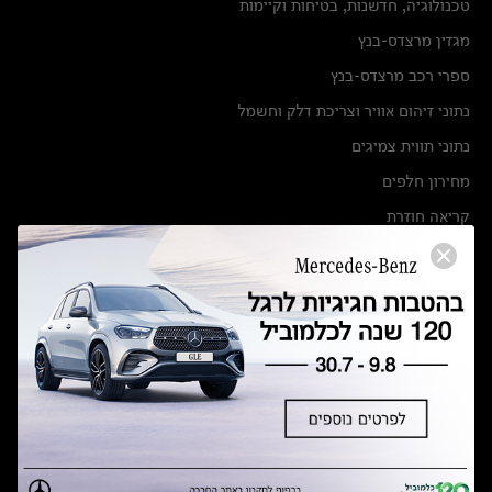
טכנולוגיה, חדשנות, בטיחות וקיימות
מגזין מרצדס-בנץ
ספרי רכב מרצדס-בנץ
נתוני זיהום אוויר וצריכת דלק וחשמל
נתוני תווית צמיגים
מחירון חלפים
קריאה חוזרת
הודעה על הטבות לרכבי מרצדס בהסדר פשרה בתצ 56447-02-19
הסדר פשרה בתצ 56447-02-19
תקנון ימי מכירות 120 לכלמוביל
מצאו אותנו
אולמות תצוגה