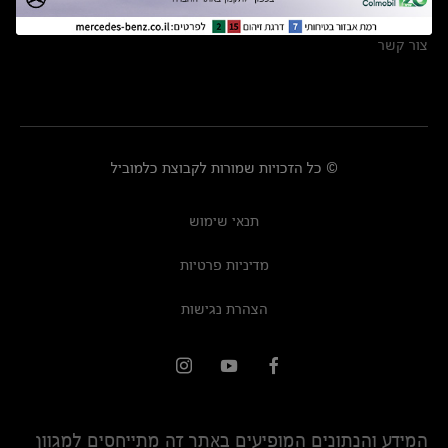
מרכזי שירות
צור קשר
© כל הזכויות שמורות לקבוצת כלמוביל
תנאי שימוש
מדיניות פרטיות
הצהרת נגישות
המידע והנתונים המופיעים באתר זה מתייחסים למגוון