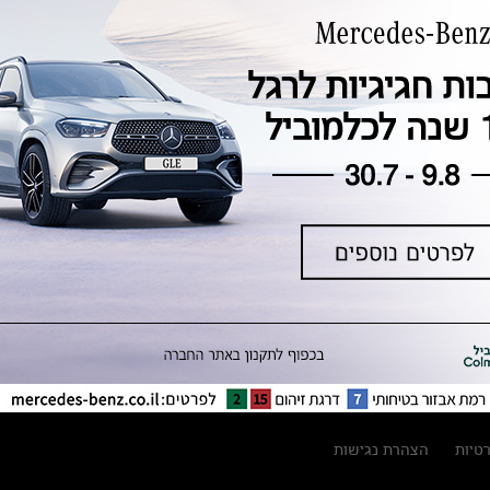
טכנולוגיה, חדשנות, בטיחות וקיימות
מגזין מרצדס-בנץ
ספרי רכב מרצדס-בנץ
נתוני זיהום אוויר וצריכת דלק וחשמל
נתוני תווית צמיגים
מחירון חלפים
קריאה חוזרת
הודעה על הטבות לרכבי מרצדס בהסדר
פשרה בתצ 56447-02-19
הסדר פשרה בתצ 56447-02-19
תקנון ימי מכירות 120 לכלמוביל
רטיות
הצהרת נגישות