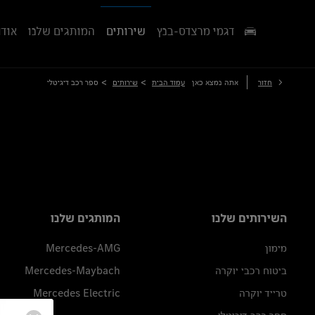
דגמי מרצדס-בנץ
שירותים
המותגים שלנו
אודו
>
>
חזור
אתה נמצא כאן
עמוד הבית
שירותים
ספר רכב דיגיטלי
השירותים שלנו
המותגים שלנו
מימון
Mercedes-AMG
ביטוח רכבי יוקרה
Mercedes-Maybach
טרייד יוקרה
Mercedes Electric