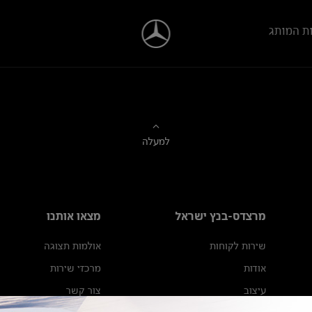
ת המותג
למעלה
מרצדס-בנץ ישראל
מצאו אותנו
שירות לקוחות
אולמות תצוגה
אודות
מרכזי שירות
עיצוב
צור קשר