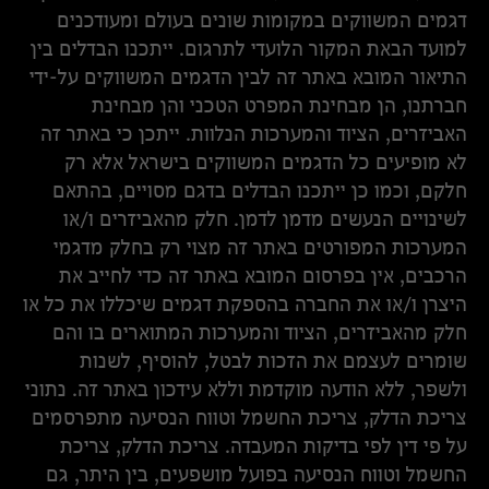
דגמים המשווקים במקומות שונים בעולם ומעודכנים
למועד הבאת המקור הלועדי לתרגום. ייתכנו הבדלים בין
התיאור המובא באתר זה לבין הדגמים המשווקים על-ידי
חברתנו, הן מבחינת המפרט הטכני והן מבחינת
האביזרים, הציוד והמערכות הנלוות. ייתכן כי באתר זה
לא מופיעים כל הדגמים המשווקים בישראל אלא רק
חלקם, וכמו כן ייתכנו הבדלים בדגם מסויים, בהתאם
לשינויים הנעשים מדמן לדמן. חלק מהאביזרים ו/או
המערכות המפורטים באתר זה מצוי רק בחלק מדגמי
הרכבים, אין בפרסום המובא באתר זה כדי לחייב את
היצרן ו/או את החברה בהספקת דגמים שיכללו את כל או
חלק מהאביזרים, הציוד והמערכות המתוארים בו והם
שומרים לעצמם את הזכות לבטל, להוסיף, לשנות
ולשפר, ללא הודעה מוקדמת וללא עידכון באתר זה. נתוני
צריכת הדלק, צריכת החשמל וטווח הנסיעה מתפרסמים
על פי דין לפי בדיקות המעבדה. צריכת הדלק, צריכת
החשמל וטווח הנסיעה בפועל מושפעים, בין היתר, גם