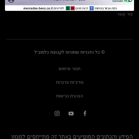
מרכזי שירות
צור קשר
© כל הזכויות שמורות לקבוצת כלמוביל
תנאי שימוש
מדיניות פרטיות
הצהרת נגישות
המידע והנתונים המופיעים באתר זה מתייחסים למגוון