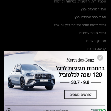
טכנולוגיה, חדשנות, בטיחות וקיימות
מגזין מרצדס-בנץ
ספרי רכב מרצדס-בנץ
נתוני זיהום אוויר וצריכת דלק וחשמל
נתוני תווית צמיגים
מחירון חלפים
קריאה חוזרת
הודעה על הטבות לרכבי מרצדס בהסדר פשרה בתצ 56447-02-19
הסדר פשרה בתצ 56447-02-19
תקנון ימי מכירות 120 לכלמוביל
מצאו אותנו
אולמות תצוגה