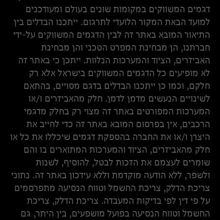
דגמים המשווקים במקומות שונים בעולם ומעודכנים
למועד הבאת המקור הלועדי לתרגום. ייתכנו הבדלים בין
התיאור המובא באתר זה לבין הדגמים המשווקים על-ידי
חברתנו, הן מבחינת המפרט הטכני והן מבחינת
האביזרים, הציוד והמערכות הנלוות. ייתכן כי באתר זה
לא מופיעים כל הדגמים המשווקים בישראל אלא רק
חלקם, וכמו כן ייתכנו הבדלים בדגם מסויים, בהתאם
לשינויים הנעשים מדמן לדמן. חלק מהאביזרים ו/או
המערכות המפורטים באתר זה מצוי רק בחלק מדגמי
הרכבים, אין בפרסום המובא באתר זה כדי לחייב את
היצרן ו/או את החברה בהספקת דגמים שיכללו את כל או
חלק מהאביזרים, הציוד והמערכות המתוארים בו והם
שומרים לעצמם את הזכות לבטל, להוסיף, לשנות
ולשפר, ללא הודעה מוקדמת וללא עידכון באתר זה. נתוני
צריכת הדלק, צריכת החשמל וטווח הנסיעה מתפרסמים
על פי דין לפי בדיקות המעבדה. צריכת הדלק, צריכת
החשמל וטווח הנסיעה בפועל מושפעים, בין היתר, גם