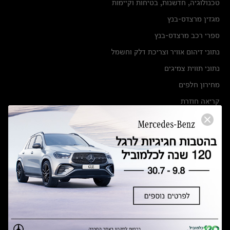
טכנולוגיה, חדשנות, בטיחות וקיימות
מגזין מרצדס-בנץ
ספרי רכב מרצדס-בנץ
נתוני זיהום אוויר וצריכת דלק וחשמל
נתוני תווית צמיגים
מחירון חלפים
קריאה חוזרת
הודעה על הטבות לרכבי מרצדס בהסדר פשרה בתצ 56447-02-19
הסדר פשרה בתצ 56447-02-19
תקנון ימי מכירות 120 לכלמוביל
מצאו אותנו
אולמות תצוגה