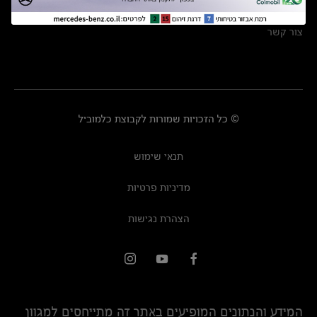
מרכזי שירות
צור קשר
© כל הזכויות שמורות לקבוצת כלמוביל
תנאי שימוש
מדיניות פרטיות
הצהרת נגישות
המידע והנתונים המופיעים באתר זה מתייחסים למגוון