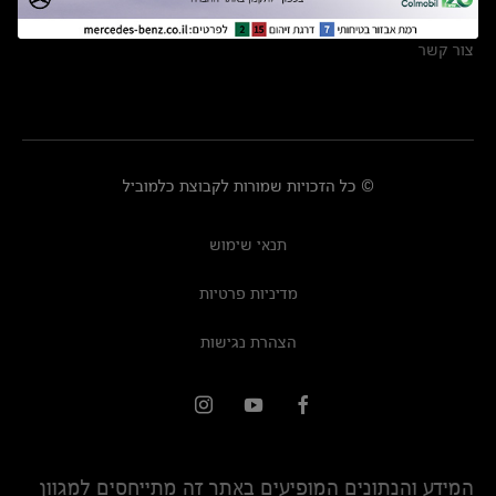
מרכזי שירות
צור קשר
© כל הזכויות שמורות לקבוצת כלמוביל
תנאי שימוש
מדיניות פרטיות
הצהרת נגישות
המידע והנתונים המופיעים באתר זה מתייחסים למגוון