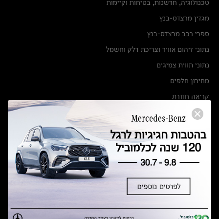
טכנולוגיה, חדשנות, בטיחות וקיימות
מגזין מרצדס-בנץ
ספרי רכב מרצדס-בנץ
נתוני זיהום אוויר וצריכת דלק וחשמל
נתוני תווית צמיגים
מחירון חלפים
קריאה חוזרת
הודעה על הטבות לרכבי מרצדס בהסדר פשרה בתצ 56447-02-19
הסדר פשרה בתצ 56447-02-19
תקנון ימי מכירות 120 לכלמוביל
מצאו אותנו
אולמות תצוגה