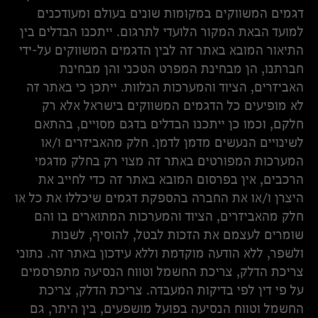
דגמים המשווקים במקומות שונים בעולם ומעודכנים
למועד הבאת המקור הלועדי לתרגום. ייתכנו הבדלים בין
התיאור המובא באתר זה לבין הדגמים המשווקים על-ידי
חברתנו, הן מבחינת המפרט הטכני והן מבחינת
האביזרים, הציוד והמערכות הנלוות. ייתכן כי באתר זה
לא מופיעים כל הדגמים המשווקים בישראל אלא רק
חלקם, וכמו כן ייתכנו הבדלים בדגם מסויים, בהתאם
לשינויים הנעשים מדמן לדמן. חלק מהאביזרים ו/או
המערכות המפורטים באתר זה מצוי רק בחלק מדגמי
הרכבים, אין בפרסום המובא באתר זה כדי לחייב את
היצרן ו/או את החברה בהספקת דגמים שיכללו את כל או
חלק מהאביזרים, הציוד והמערכות המתוארים בו והם
שומרים לעצמם את הזכות לבטל, להוסיף, לשנות
ולשפר, ללא הודעה מוקדמת וללא עידכון באתר זה. נתוני
צריכת הדלק, צריכת החשמל וטווח הנסיעה מתפרסמים
על פי דין לפי בדיקות המעבדה. צריכת הדלק, צריכת
החשמל וטווח הנסיעה בפועל מושפעים, בין היתר, גם