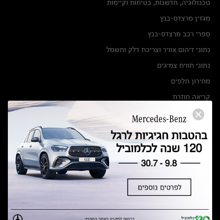
טכנולוגיה, חדשנות, בטיחות וקיימות
מגזין מרצדס-בנץ
ספרי רכב מרצדס-בנץ
נתוני זיהום אוויר וצריכת דלק וחשמל
נתוני תווית צמיגים
מחירון חלפים
קריאה חוזרת
הודעה על הטבות לרכבי מרצדס בהסדר פשרה בתצ 56447-02-19
הסדר פשרה בתצ 56447-02-19
תקנון ימי מכירות 120 לכלמוביל
מצאו אותנו
אולמות תצוגה