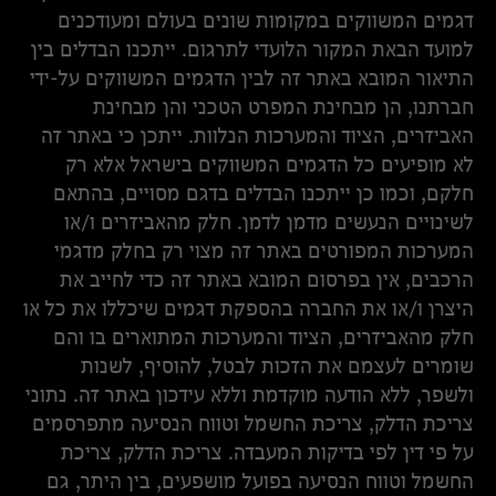
דגמים המשווקים במקומות שונים בעולם ומעודכנים
למועד הבאת המקור הלועדי לתרגום. ייתכנו הבדלים בין
התיאור המובא באתר זה לבין הדגמים המשווקים על-ידי
חברתנו, הן מבחינת המפרט הטכני והן מבחינת
האביזרים, הציוד והמערכות הנלוות. ייתכן כי באתר זה
לא מופיעים כל הדגמים המשווקים בישראל אלא רק
חלקם, וכמו כן ייתכנו הבדלים בדגם מסויים, בהתאם
לשינויים הנעשים מדמן לדמן. חלק מהאביזרים ו/או
המערכות המפורטים באתר זה מצוי רק בחלק מדגמי
הרכבים, אין בפרסום המובא באתר זה כדי לחייב את
היצרן ו/או את החברה בהספקת דגמים שיכללו את כל או
חלק מהאביזרים, הציוד והמערכות המתוארים בו והם
שומרים לעצמם את הזכות לבטל, להוסיף, לשנות
ולשפר, ללא הודעה מוקדמת וללא עידכון באתר זה. נתוני
צריכת הדלק, צריכת החשמל וטווח הנסיעה מתפרסמים
על פי דין לפי בדיקות המעבדה. צריכת הדלק, צריכת
החשמל וטווח הנסיעה בפועל מושפעים, בין היתר, גם