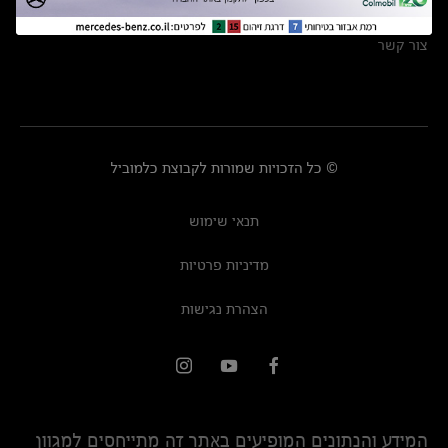
מרכזי שירות
צור קשר
© כל הזכויות שמורות לקבוצת כלמוביל
תנאי שימוש
מדיניות פרטיות
הצהרת נגישות
המידע והנתונים המופיעים באתר זה מתייחסים למגוון