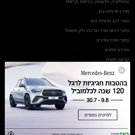
טכנולוגיה, חדשנות, בטיחות וקיימות
מגזין מרצדס-בנץ
ספרי רכב מרצדס-בנץ
נתוני זיהום אוויר וצריכת דלק וחשמל
נתוני תווית צמיגים
מחירון חלפים
קריאה חוזרת
הודעה על הטבות לרכבי מרצדס בהסדר פשרה בתצ 56447-02-19
הסדר פשרה בתצ 56447-02-19
תקנון ימי מכירות 120 לכלמוביל
מצאו אותנו
אולמות תצוגה