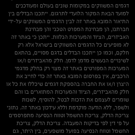
דגמים המשווקים במקומות שונים בעולם ומעודכנים
למועד הבאת המקור הלועדי לתרגום. ייתכנו הבדלים בין
התיאור המובא באתר זה לבין הדגמים המשווקים על-ידי
חברתנו, הן מבחינת המפרט הטכני והן מבחינת
האביזרים, הציוד והמערכות הנלוות. ייתכן כי באתר זה
לא מופיעים כל הדגמים המשווקים בישראל אלא רק
חלקם, וכמו כן ייתכנו הבדלים בדגם מסויים, בהתאם
לשינויים הנעשים מדמן לדמן. חלק מהאביזרים ו/או
המערכות המפורטים באתר זה מצוי רק בחלק מדגמי
הרכבים, אין בפרסום המובא באתר זה כדי לחייב את
היצרן ו/או את החברה בהספקת דגמים שיכללו את כל או
חלק מהאביזרים, הציוד והמערכות המתוארים בו והם
שומרים לעצמם את הזכות לבטל, להוסיף, לשנות
ולשפר, ללא הודעה מוקדמת וללא עידכון באתר זה. נתוני
צריכת הדלק, צריכת החשמל וטווח הנסיעה מתפרסמים
על פי דין לפי בדיקות המעבדה. צריכת הדלק, צריכת
החשמל וטווח הנסיעה בפועל מושפעים, בין היתר, גם