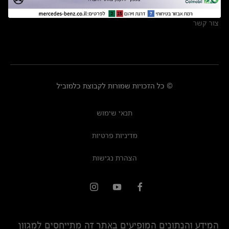
מרכזי שירות
צור קשר
© כל הזכויות שמורות לקבוצת כלמוביל
תנאי שימוש
מדיניות פרטיות
הצהרת נגישות
המידע והנתונים המופיעים באתר זה מתייחסים למגוון