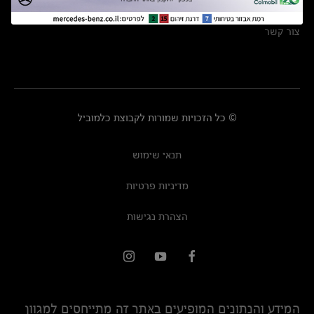
מרכזי שירות
צור קשר
© כל הזכויות שמורות לקבוצת כלמוביל
תנאי שימוש
מדיניות פרטיות
הצהרת נגישות
המידע והנתונים המופיעים באתר זה מתייחסים למגוון