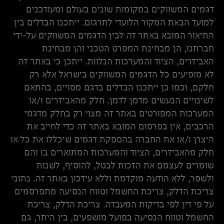
דגמים המשווקים במקומות שונים בעולם ומעודכנים
למועד הבאת המקור הלועדי לתרגום. ייתכנו הבדלים בין
התיאור המובא באתר זה לבין הדגמים המשווקים על-ידי
חברתנו, הן מבחינת המפרט הטכני והן מבחינת
האביזרים, הציוד והמערכות הנלוות. ייתכן כי באתר זה
לא מופיעים כל הדגמים המשווקים בישראל אלא רק
חלקם, וכמו כן ייתכנו הבדלים בדגם מסויים, בהתאם
לשינויים הנעשים מדמן לדמן. חלק מהאביזרים ו/או
המערכות המפורטים באתר זה מצוי רק בחלק מדגמי
הרכבים, אין בפרסום המובא באתר זה כדי לחייב את
היצרן ו/או את החברה בהספקת דגמים שיכללו את כל או
חלק מהאביזרים, הציוד והמערכות המתוארים בו והם
שומרים לעצמם את הזכות לבטל, להוסיף, לשנות
ולשפר, ללא הודעה מוקדמת וללא עידכון באתר זה. נתוני
צריכת הדלק, צריכת החשמל וטווח הנסיעה מתפרסמים
על פי דין לפי בדיקות המעבדה. צריכת הדלק, צריכת
החשמל וטווח הנסיעה בפועל מושפעים, בין היתר, גם