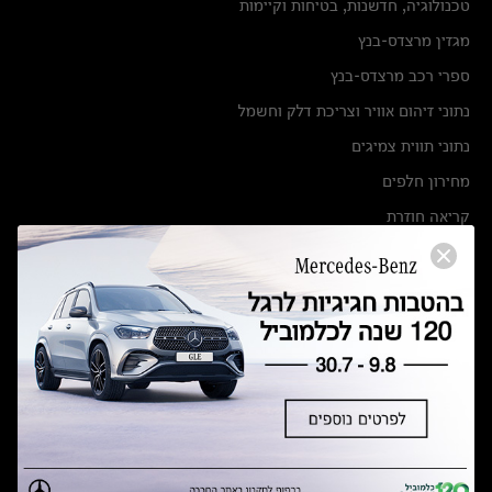
טכנולוגיה, חדשנות, בטיחות וקיימות
מגזין מרצדס-בנץ
ספרי רכב מרצדס-בנץ
נתוני זיהום אוויר וצריכת דלק וחשמל
נתוני תווית צמיגים
מחירון חלפים
קריאה חוזרת
הודעה על הטבות לרכבי מרצדס בהסדר פשרה בתצ 56447-02-19
הסדר פשרה בתצ 56447-02-19
תקנון ימי מכירות 120 לכלמוביל
מצאו אותנו
אולמות תצוגה