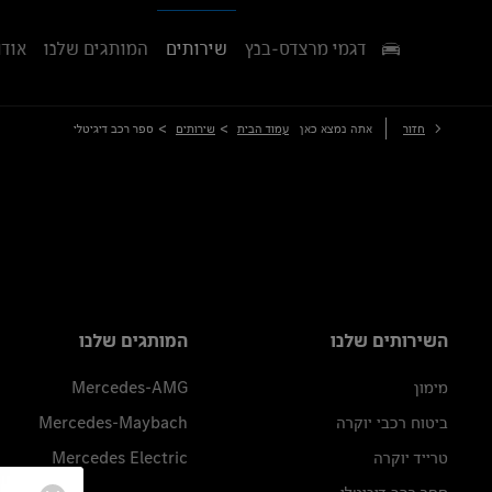
דגמי מרצדס-בנץ
שירותים
המותגים שלנו
אודו
>
>
חזור
אתה נמצא כאן
עמוד הבית
שירותים
ספר רכב דיגיטלי
השירותים שלנו
המותגים שלנו
מימון
Mercedes-AMG
ביטוח רכבי יוקרה
Mercedes-Maybach
טרייד יוקרה
Mercedes Electric