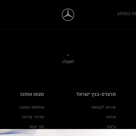
ת המותג
למעלה
מרצדס-בנץ ישראל
מצאו אותנו
שירות לקוחות
אולמות תצוגה
אודות
מרכזי שירות
עיצוב
צור קשר