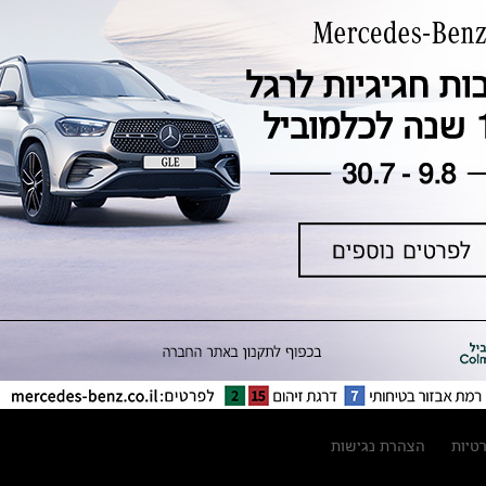
טכנולוגיה, חדשנות, בטיחות וקיימות
מגזין מרצדס-בנץ
ספרי רכב מרצדס-בנץ
נתוני זיהום אוויר וצריכת דלק וחשמל
נתוני תווית צמיגים
מחירון חלפים
קריאה חוזרת
הודעה על הטבות לרכבי מרצדס בהסדר
פשרה בתצ 56447-02-19
הסדר פשרה בתצ 56447-02-19
תקנון ימי מכירות 120 לכלמוביל
רטיות
הצהרת נגישות