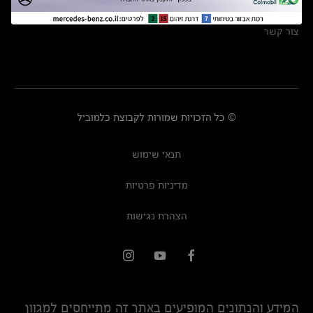
מרכזי שירות
צור קשר
© כל הזכויות שמורות לקבוצת כלמוביל
תנאי שימוש
מדיניות פרטיות
הצהרת נגישות
המידע והנתונים המופיעים באתר זה מתייחסים למגוון