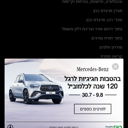
טכנולוגיה, חדשנות, בטיחות וקיימות
מגזין מרצדס-בנץ
ספרי רכב מרצדס-בנץ
נתוני זיהום אוויר וצריכת דלק וחשמל
נתוני תווית צמיגים
מחירון חלפים
קריאה חוזרת
הודעה על הטבות לרכבי מרצדס בהסדר פשרה בתצ 56447-02-19
הסדר פשרה בתצ 56447-02-19
תקנון ימי מכירות 120 לכלמוביל
מצאו אותנו
אולמות תצוגה