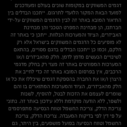
דגמים המשווקים במקומות שונים בעולם ומעודכנים
למועד הבאת המקור הלועדי לתרגום. ייתכנו הבדלים בין
התיאור המובא באתר זה לבין הדגמים המשווקים על-ידי
חברתנו, הן מבחינת המפרט הטכני והן מבחינת
האביזרים, הציוד והמערכות הנלוות. ייתכן כי באתר זה
לא מופיעים כל הדגמים המשווקים בישראל אלא רק
חלקם, וכמו כן ייתכנו הבדלים בדגם מסויים, בהתאם
לשינויים הנעשים מדמן לדמן. חלק מהאביזרים ו/או
המערכות המפורטים באתר זה מצוי רק בחלק מדגמי
הרכבים, אין בפרסום המובא באתר זה כדי לחייב את
היצרן ו/או את החברה בהספקת דגמים שיכללו את כל או
חלק מהאביזרים, הציוד והמערכות המתוארים בו והם
שומרים לעצמם את הזכות לבטל, להוסיף, לשנות
ולשפר, ללא הודעה מוקדמת וללא עידכון באתר זה. נתוני
צריכת הדלק, צריכת החשמל וטווח הנסיעה מתפרסמים
על פי דין לפי בדיקות המעבדה. צריכת הדלק, צריכת
החשמל וטווח הנסיעה בפועל מושפעים, בין היתר, גם