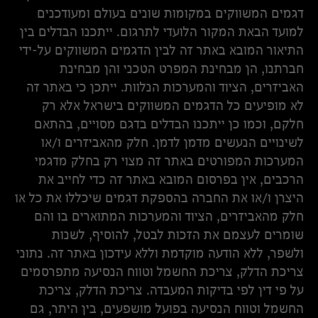
דגמים המשווקים במקומות שונים בעולם ומעודכנים
למועד הבאת המקור הלועדי לתרגום. ייתכנו הבדלים בין
התיאור המובא באתר זה לבין הדגמים המשווקים על-ידי
חברתנו, הן מבחינת המפרט הטכני והן מבחינת
האביזרים, הציוד והמערכות הנלוות. ייתכן כי באתר זה
לא מופיעים כל הדגמים המשווקים בישראל אלא רק
חלקם, וכמו כן ייתכנו הבדלים בדגם מסויים, בהתאם
לשינויים הנעשים מדמן לדמן. חלק מהאביזרים ו/או
המערכות המפורטים באתר זה מצוי רק בחלק מדגמי
הרכבים, אין בפרסום המובא באתר זה כדי לחייב את
היצרן ו/או את החברה בהספקת דגמים שיכללו את כל או
חלק מהאביזרים, הציוד והמערכות המתוארים בו והם
שומרים לעצמם את הזכות לבטל, להוסיף, לשנות
ולשפר, ללא הודעה מוקדמת וללא עידכון באתר זה. נתוני
צריכת הדלק, צריכת החשמל וטווח הנסיעה מתפרסמים
על פי דין לפי בדיקות המעבדה. צריכת הדלק, צריכת
החשמל וטווח הנסיעה בפועל מושפעים, בין היתר, גם