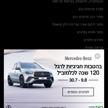
טכנולוגיה, חדשנות, בטיחות וקיימות
מגזין מרצדס-בנץ
ספרי רכב מרצדס-בנץ
נתוני זיהום אוויר וצריכת דלק וחשמל
נתוני תווית צמיגים
מחירון חלפים
קריאה חוזרת
הודעה על הטבות לרכבי מרצדס בהסדר פשרה בתצ 56447-02-19
הסדר פשרה בתצ 56447-02-19
תקנון ימי מכירות 120 לכלמוביל
מצאו אותנו
אולמות תצוגה