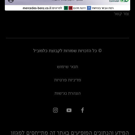
מרכזי שירות
צור קשר
© כל הזכויות שמורות לקבוצת כלמוביל
תנאי שימוש
מדיניות פרטיות
הצהרת נגישות
המידע והנתונים המופיעים באתר זה מתייחסים למגוון