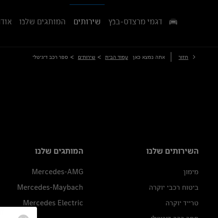
דגמי מרצדס-בנץ
שירותים
המותגים שלנו
אודו
>
>
חזור
אתה נמצא כאן
עמוד הבית
שירותים
ספר רכב דיגיטלי
השירותים שלנו
המותגים שלנו
מימון
Mercedes-AMG
ביטוח רכבי יוקרה
Mercedes-Maybach
טרייד יוקרה
Mercedes Electric