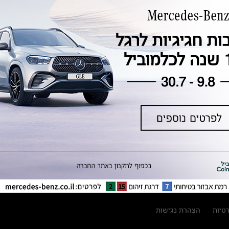
טכנולוגיה, חדשנות, בטיחות וקיימות
מגזין מרצדס-בנץ
ספרי רכב מרצדס-בנץ
נתוני זיהום אוויר וצריכת דלק וחשמל
נתוני תווית צמיגים
מחירון חלפים
קריאה חוזרת
הודעה על הטבות לרכבי מרצדס בהסדר
פשרה בתצ 56447-02-19
הסדר פשרה בתצ 56447-02-19
תקנון ימי מכירות 120 לכלמוביל
רטיות
הצהרת נגישות