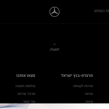
ת המותג
למעלה
מרצדס-בנץ ישראל
מצאו אותנו
שירות לקוחות
אולמות תצוגה
אודות
מרכזי שירות
עיצוב
צור קשר