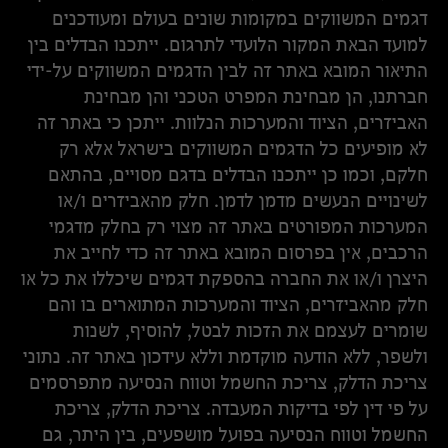
דגמים המשווקים במקומות שונים בעולם ומעודכנים
למועד הבאת המקור הלועדי לתרגום. ייתכנו הבדלים בין
התיאור המובא באתר זה לבין הדגמים המשווקים על-ידי
חברתנו, הן מבחינת המפרט הטכני והן מבחינת
האביזרים, הציוד והמערכות הנלוות. ייתכן כי באתר זה
לא מופיעים כל הדגמים המשווקים בישראל אלא רק
חלקם, וכמו כן ייתכנו הבדלים בדגם מסויים, בהתאם
לשינויים הנעשים מדמן לדמן. חלק מהאביזרים ו/או
המערכות המפורטים באתר זה מצוי רק בחלק מדגמי
הרכבים, אין בפרסום המובא באתר זה כדי לחייב את
היצרן ו/או את החברה בהספקת דגמים שיכללו את כל או
חלק מהאביזרים, הציוד והמערכות המתוארים בו והם
שומרים לעצמם את הזכות לבטל, להוסיף, לשנות
ולשפר, ללא הודעה מוקדמת וללא עידכון באתר זה. נתוני
צריכת הדלק, צריכת החשמל וטווח הנסיעה מתפרסמים
על פי דין לפי בדיקות המעבדה. צריכת הדלק, צריכת
החשמל וטווח הנסיעה בפועל מושפעים, בין היתר, גם