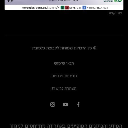
מרכזי שירות
צור קשר
© כל הזכויות שמורות לקבוצת כלמוביל
תנאי שימוש
מדיניות פרטיות
הצהרת נגישות
המידע והנתונים המופיעים באתר זה מתייחסים למגוון