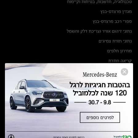
טכנולוגיה, חדשנות, בטיחות וקיימות
מגזין מרצדס-בנץ
ספרי רכב מרצדס-בנץ
נתוני זיהום אוויר וצריכת דלק וחשמל
נתוני תווית צמיגים
מחירון חלפים
קריאה חוזרת
הודעה על הטבות לרכבי מרצדס בהסדר פשרה בתצ 56447-02-19
הסדר פשרה בתצ 56447-02-19
תקנון ימי מכירות 120 לכלמוביל
מצאו אותנו
אולמות תצוגה