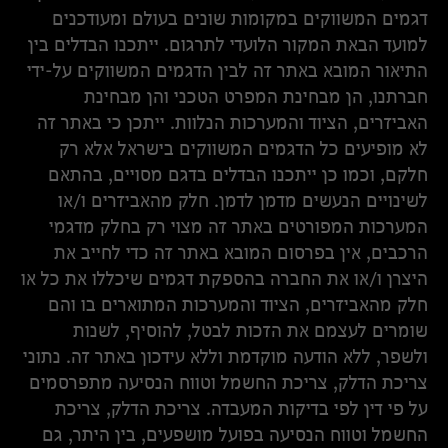
דגמים המשווקים במקומות שונים בעולם ומעודכנים
למועד הבאת המקור הלועדי לתרגום. ייתכנו הבדלים בין
התיאור המובא באתר זה לבין הדגמים המשווקים על-ידי
חברתנו, הן מבחינת המפרט הטכני והן מבחינת
האביזרים, הציוד והמערכות הנלוות. ייתכן כי באתר זה
לא מופיעים כל הדגמים המשווקים בישראל אלא רק
חלקם, וכמו כן ייתכנו הבדלים בדגם מסויים, בהתאם
לשינויים הנעשים מדמן לדמן. חלק מהאביזרים ו/או
המערכות המפורטים באתר זה מצוי רק בחלק מדגמי
הרכבים, אין בפרסום המובא באתר זה כדי לחייב את
היצרן ו/או את החברה בהספקת דגמים שיכללו את כל או
חלק מהאביזרים, הציוד והמערכות המתוארים בו והם
שומרים לעצמם את הזכות לבטל, להוסיף, לשנות
ולשפר, ללא הודעה מוקדמת וללא עידכון באתר זה. נתוני
צריכת הדלק, צריכת החשמל וטווח הנסיעה מתפרסמים
על פי דין לפי בדיקות המעבדה. צריכת הדלק, צריכת
החשמל וטווח הנסיעה בפועל מושפעים, בין היתר, גם