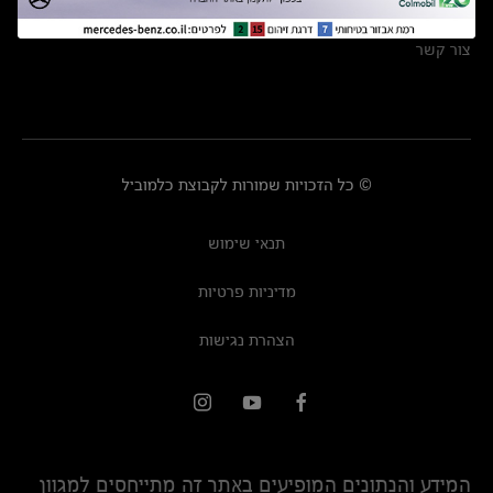
מרכזי שירות
צור קשר
© כל הזכויות שמורות לקבוצת כלמוביל
תנאי שימוש
מדיניות פרטיות
הצהרת נגישות
המידע והנתונים המופיעים באתר זה מתייחסים למגוון