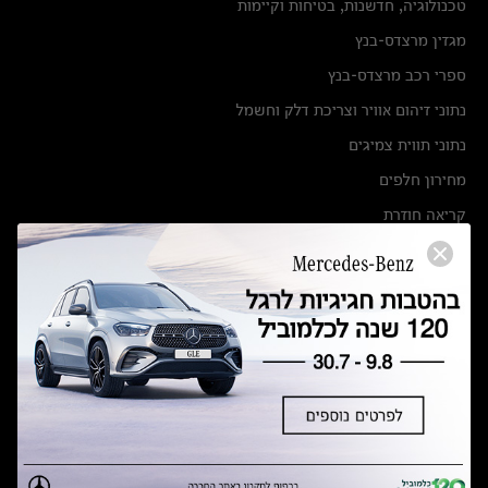
טכנולוגיה, חדשנות, בטיחות וקיימות
מגזין מרצדס-בנץ
ספרי רכב מרצדס-בנץ
נתוני זיהום אוויר וצריכת דלק וחשמל
נתוני תווית צמיגים
מחירון חלפים
קריאה חוזרת
הודעה על הטבות לרכבי מרצדס בהסדר פשרה בתצ 56447-02-19
הסדר פשרה בתצ 56447-02-19
תקנון ימי מכירות 120 לכלמוביל
מצאו אותנו
אולמות תצוגה