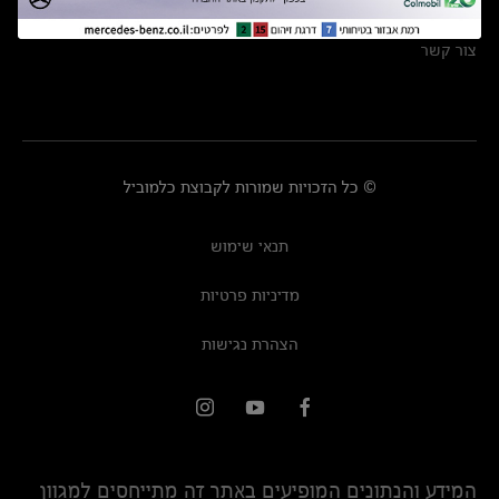
מרכזי שירות
צור קשר
© כל הזכויות שמורות לקבוצת כלמוביל
תנאי שימוש
מדיניות פרטיות
הצהרת נגישות
המידע והנתונים המופיעים באתר זה מתייחסים למגוון