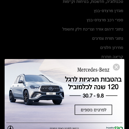
טכנולוגיה, חדשנות, בטיחות וקיימות
מגזין מרצדס-בנץ
ספרי רכב מרצדס-בנץ
נתוני זיהום אוויר וצריכת דלק וחשמל
נתוני תווית צמיגים
מחירון חלפים
קריאה חוזרת
הודעה על הטבות לרכבי מרצדס בהסדר פשרה בתצ 56447-02-19
הסדר פשרה בתצ 56447-02-19
תקנון ימי מכירות 120 לכלמוביל
מצאו אותנו
אולמות תצוגה