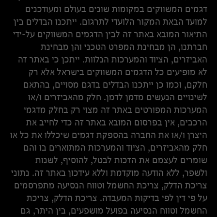
דגמים המשווקים במקומות שונים בעולם ומעודכנים
למועד הבאת המקור הלועדי לתרגום. ייתכנו הבדלים בין
התיאור המובא באתר זה לבין הדגמים המשווקים על-ידי
חברתנו, הן מבחינת המפרט הטכני והן מבחינת
האביזרים, הציוד והמערכות הנלוות. ייתכן כי באתר זה
לא מופיעים כל הדגמים המשווקים בישראל אלא רק
חלקם, וכמו כן ייתכנו הבדלים בדגם מסויים, בהתאם
לשינויים הנעשים מדמן לדמן. חלק מהאביזרים ו/או
המערכות המפורטים באתר זה מצוי רק בחלק מדגמי
הרכבים, אין בפרסום המובא באתר זה כדי לחייב את
היצרן ו/או את החברה בהספקת דגמים שיכללו את כל או
חלק מהאביזרים, הציוד והמערכות המתוארים בו והם
שומרים לעצמם את הזכות לבטל, להוסיף, לשנות
ולשפר, ללא הודעה מוקדמת וללא עידכון באתר זה. נתוני
צריכת הדלק, צריכת החשמל וטווח הנסיעה מתפרסמים
על פי דין לפי בדיקות המעבדה. צריכת הדלק, צריכת
החשמל וטווח הנסיעה בפועל מושפעים, בין היתר, גם